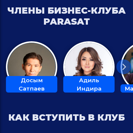
ЧЛЕНЫ БИЗНЕС-КЛУБА
PARASAT
Досым
Адиль
Сатпаев
Индира
Ма
КАК ВСТУПИТЬ В КЛУБ