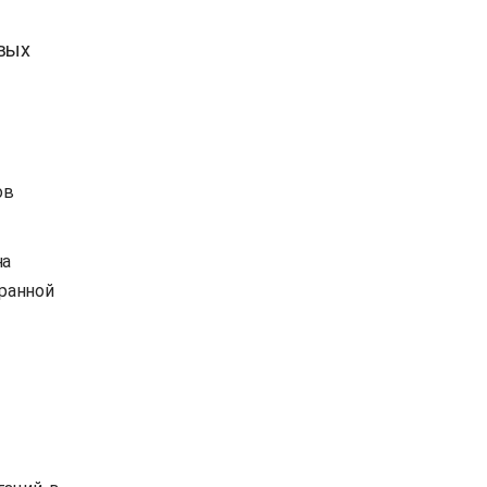
вых
ов
на
ранной