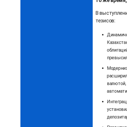
то же время,
В выступлен
тезисов:
Динамичн
Казахста
облигаци
превысил
Модерниз
расширил
валютой,
автомати
Интеграц
установи
депозитар