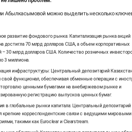
 не лишено проблем.
ии Абылкасымовой можно выделить несколько ключе
ое развитие фондового рынка: Капитализация рынка акций
на достигла 70 млрд долларов США, а объем корпоративных
й – 30 млрд долларов США. Количество розничных инвестор
о 3 миллиона.
ация инфраструктуры: Центральный депозитарий Казахста
 свой функционал, обеспечивая обменные операции с иност
 торговлю ценными бумагами на внебиржевом рынке и
зированную регистрацию выпусков ценных бумаг.
ия в глобальные рынки капитала: Центральный депозитарий
л крепкие корреспондентские связи с ведущими мировыми
иями, такими как Euroclear и Clearstream.