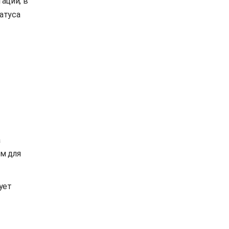
аций, в
татуса
а
м для
ует