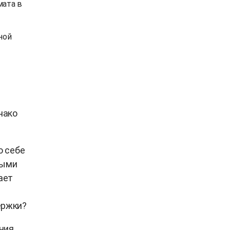
мата в
ной
нако
о себе
ными
ает
ержки?
ния.