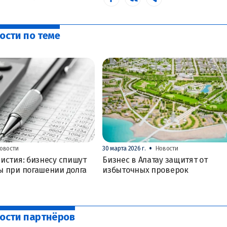
ости по теме
•
овости
30 марта 2026 г.
Новости
истия: бизнесу спишут
Бизнес в Алатау защитят от
ы при погашении долга
избыточных проверок
ости партнёров