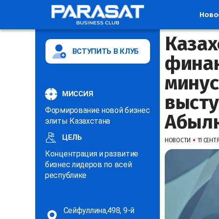
Ново
Казах
ВСТУПИТЬ В КЛУБ
финан
минус
МИССИЯ
выст
Формирование новой бизнес
Абыл
элиты Казахстана
ЦЕЛЬ
•
НОВОСТИ
11 СЕНТЯ
Концентрация и развитие
бизнес лидеров по всей
республике
Сейфуллина,498, 9-й