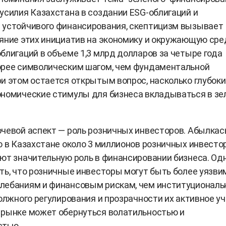
усилия Казахстана в создании ESG-облигаций и
 устойчивого финансирования, скептицизм вызывает
яние этих инициатив на экономику и окружающую сре
блигаций в объеме 1,3 млрд долларов за четыре года
орее символическим шагом, чем фундаментальной
и этом остается открытым вопрос, насколько глубоки
ономические стимулы для бизнеса вкладываться в з
ючевой аспект — роль розничных инвесторов. Абылка
о в Казахстане около 3 миллионов розничных инвестор
ют значительную роль в финансировании бизнеса. Од
ть, что розничные инвесторы могут быть более уязви
лебаниям и финансовым рискам, чем институционал
должного регулирования и прозрачности их активное у
 рынке может обернуться волатильностью и
стью.