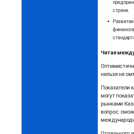
предприн
стране.
Развитая
финансов
стандарт
Читая между
Оптимистичн
нельзя не ом
Показатели к
могут показа
рынками Каз
вопрос: смо
международн
Отдельного у