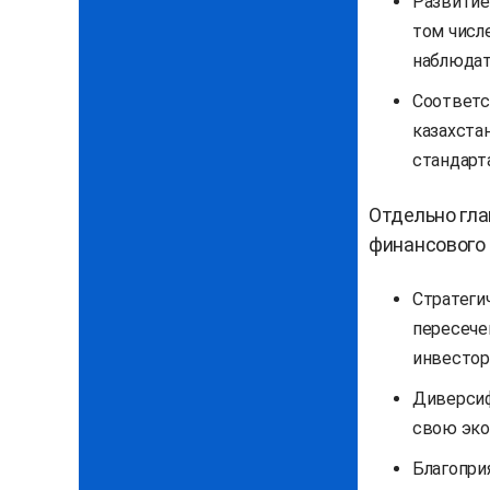
Развитие
том числе
наблюдат
Соответс
казахста
стандарт
Отдельно гл
финансового 
Стратеги
пересече
инвестор
Диверсиф
свою эко
Благопри