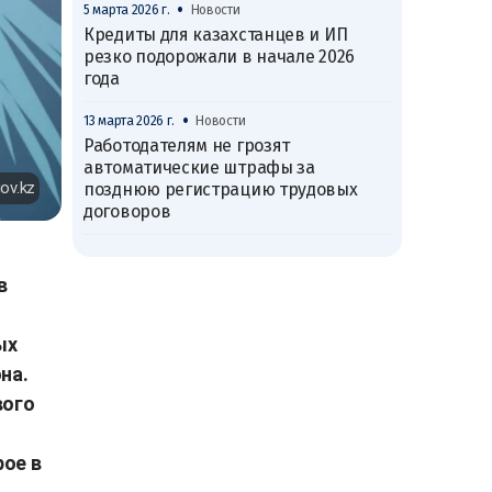
•
5 марта 2026 г.
Новости
Кредиты для казахстанцев и ИП
резко подорожали в начале 2026
года
•
13 марта 2026 г.
Новости
Работодателям не грозят
автоматические штрафы за
ov.kz
позднюю регистрацию трудовых
договоров
в
ых
на.
вого
рое в