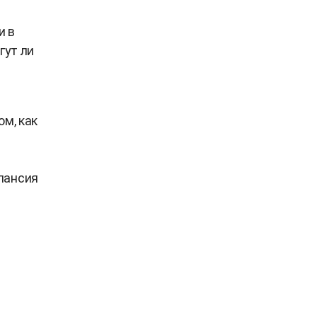
и в
гут ли
ом, как
пансия