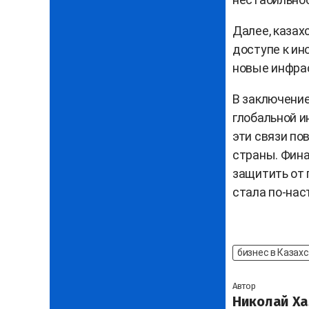
Далее, казах
доступе к ин
новые инфрас
В заключение
глобальной и
эти связи по
страны. Фина
защитить от 
стала по-на
бизнес в Казах
Автор
Николай Ха