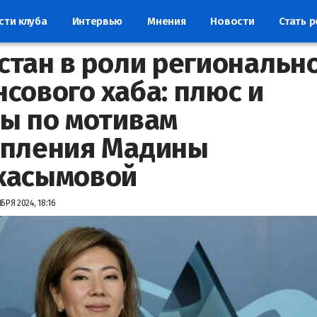
сти клуба
Интервью
Мнения
Новости
Стать 
стан в роли региональн
сового хаба: плюс и
ы по мотивам
упления Мадины
касымовой
БРЯ 2024, 18:16