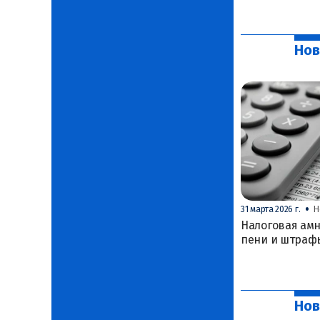
Нов
•
31 марта 2026 г.
Н
Налоговая амн
пени и штраф
Нов