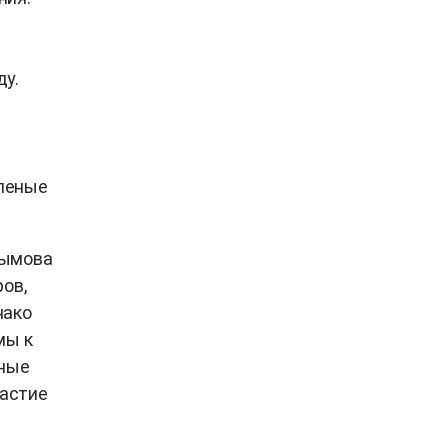
ду.
еленые
сымова
ов,
нако
мы к
ьные
частие