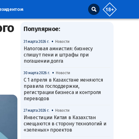
резидентом
ого
Популярное:
•
31 марта 2026 г.
Новости
Налоговая амнистия: бизнесу
спишут пени и штрафы при
погашении долга
•
30 марта 2026 г.
Новости
С 1 апреля в Казахстане меняются
правила господдержки,
регистрации бизнеса и контроля
переводов
•
27 марта 2026 г.
Новости
Инвестиции Китая в Казахстан
смещаются в сторону технологий и
«зеленых» проектов