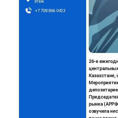
этаж.
+7 708 866 0423
26-е ежегод
центральных
Казахстане,
Мероприятие
депозитариев
Председател
рынка (АРРФ
озвучила нес