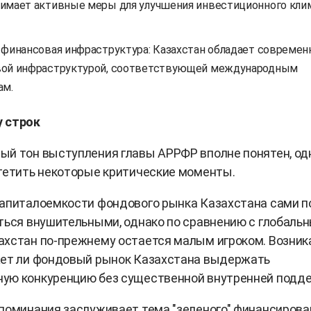
имает активные меры для улучшения инвестиционного кли
 финансовая инфраструктура: Казахстан обладает современ
ой инфраструктурой, соответствующей международным
ам.
 строк
ый тон выступления главы АРРФР вполне понятен, од
тетить некоторые критические моменты.
апиталоемкости фондового рынка Казахстана сами п
ться внушительными, однако по сравнению с глобаль
ахстан по-прежнему остается малым игроком. Возник
жет ли фондовый рынок Казахстана выдержать
ую конкуренцию без существенной внутренней подд
поминания заслуживает тема "зеленого" финансирова