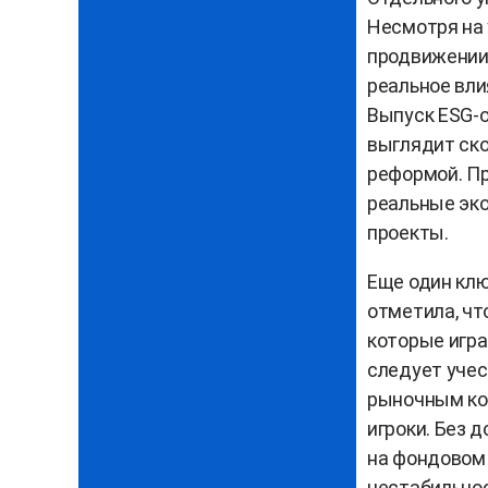
Несмотря на 
продвижении
реальное вли
Выпуск ESG-о
выглядит ск
реформой. Пр
реальные эк
проекты.
Еще один кл
отметила, чт
которые игра
следует учес
рыночным ко
игроки. Без 
на фондовом
нестабильно