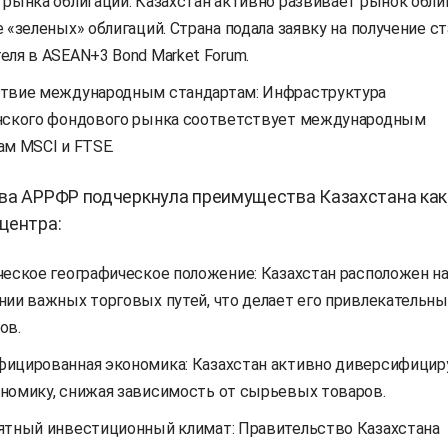
 рынка облигаций: Казахстан активно развивает рынок облиг
 «зеленых» облигаций. Страна подала заявку на получение с
еля в ASEAN+3 Bond Market Forum.
твие международным стандартам: Инфраструктура
нского фондового рынка соответствует международным
ам MSCI и FTSE.
ава АРРФР подчеркнула преимущества Казахстана как
центра:
ческое географическое положение: Казахстан расположен н
нии важных торговых путей, что делает его привлекательны
ов.
ицированная экономика: Казахстан активно диверсифицир
номику, снижая зависимость от сырьевых товаров.
ятный инвестиционный климат: Правительство Казахстана