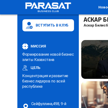
Ново
АСКАР 
ВСТУПИТЬ В КЛУБ
Аскар Билисб
МИССИЯ
Формирование новой бизнес
элиты Казахстана
ЦЕЛЬ
Концентрация и развитие
бизнес лидеров по всей
республике
Сейфуллина,498, 9-й