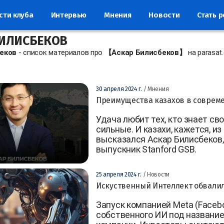
сти клуба
Интервью
Мнения
Новости
Стать 
БИЛИСБЕКОВ
еков
- список материалов про
【Аскар Билисбеков】
на parasat.
30 апреля 2024 г.
/ Мнения
Преимущества казахов в совреме
Удача любит тех, кто знает с
сильные. И казахи, кажется, из
высказался Аскар Билисбеков,
выпускник Stanford GSB.
25 апреля 2024 г.
/ Новости
Искуственный Интеллект обвалил 
Запуск компанией Meta (Facebo
собственного ИИ под название