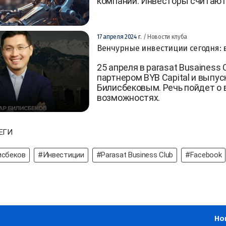
компании. Инвесторы считают, 
17 апреля 2024 г.
/ Новости клуба
Венчурные инвестиции сегодня: 
25 апреля в parasat Busainess
партнером BYB Capital и выпус
Билисбековым. Речь пойдет о 
возможностях.
ЕГИ
исбеков
#Инвестиции
#Parasat Business Club
#Facebook
Но