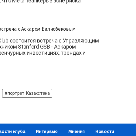
что Meta теапкерь в зоне риска.
встреча с Аскаром Билисбековым
 Club состоится встреча с Управляющим
кником Stanford GSB - Аскаром
венчурных инвестициях, трендах и
#портрет Казахстана
вости клуба
Интервью
Мнения
Новости