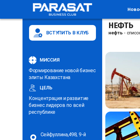
Ново
НЕФТЬ
ВСТУПИТЬ В КЛУБ
нефть
- списо
МИССИЯ
Формирование новой бизнес
элиты Казахстана
ЦЕЛЬ
Концентрация и развитие
бизнес лидеров по всей
республике
Сейфуллина,498, 9-й