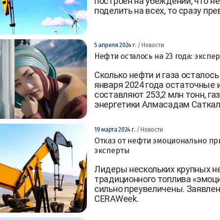
построен на убеждении, что не
поделить на всех, то сразу пр
5 апреля 2024 г.
/ Новости
Нефти осталось на 23 года: эксп
Сколько нефти и газа осталось
января 2024 года остаточные
составляют 253,2 млн тонн, газ
энергетики Алмасадам Саткал
19 марта 2024 г.
/ Новости
Отказ от нефти эмоционально при
эксперты
Лидеры нескольких крупных не
традиционного топлива «эмоци
сильно преувеличены. Заявлен
CERAWeek.