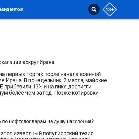
резидентом
эскалации вокруг Ирана
на первых торгах после начала военной
в Ирана. В понедельник, 2 марта, майские
E прибавили 13% и на пике достигли
мум более чем за год. Позже котировки
р по нефтедолларам на душу населения?
 - этот известный популистский тезис