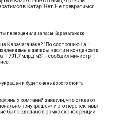
фти в Казахстане столько, что если
евратимся в Катар. Нет. Не превратимся.
ерты переоценили запасы Карачаганака
 на Карачаганаке? "По состоянию на 1
 извлекаемые запасы нефти и конденсата
а – 791,7 млрд м3", - сообщил министр
иев.
украшен и будет очень дорого стоить -
фтяных компаний заявили, что отказ от
онально приукрашен» и его перспективы
ие было сделано в рамках конференции