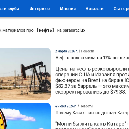
сти клуба
Интервью
Мнения
Новости
Стать 
к материалов про
【нефть】
на parasat.club
2 марта 2026 г.
/ Новости
Нефть подскочила на 13% после 
Цены на нефть резко выросли 
операции США и Израиля проти
фьючерсы на Brent на бирже IC
$82,37 за баррель — это макси
скорректировались до $79,38.
4 июня 2024 г.
/ Новости
Почему Казахстан не догнал Ката
"Могли бы жить, как в Катаре"