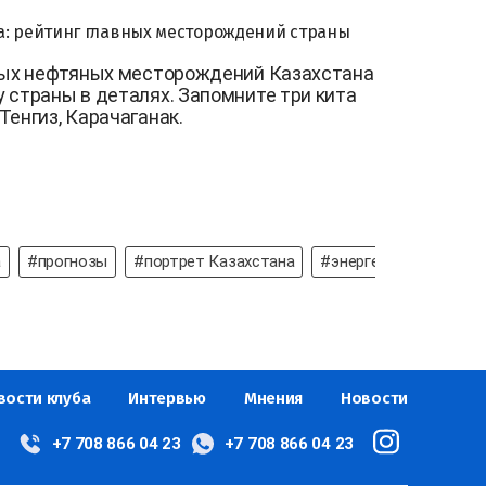
а: рейтинг главных месторождений страны
вных нефтяных месторождений Казахстана
 страны в деталях. Запомните три кита
Тенгиз, Карачаганак.
а
#прогнозы
#портрет Казахстана
#энергетика Казахст
вости клуба
Интервью
Мнения
Новости
+7 708 866 04 23
+7 708 866 04 23