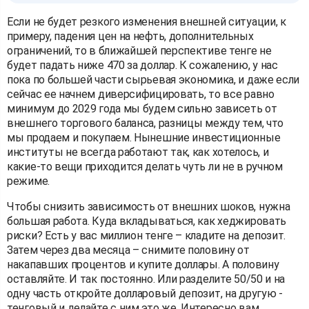
Если не будет резкого изменения внешней ситуации, к
примеру, падения цен на нефть, дополнительных
ограничений, то в ближайшей перспективе тенге не
будет падать ниже 470 за доллар. К сожалению, у нас
пока по большей части сырьевая экономика, и даже если
сейчас ее начнем диверсифицировать, то все равно
минимум до 2029 года мы будем сильно зависеть от
внешнего торгового баланса, разницы между тем, что
мы продаем и покупаем. Нынешние инвестиционные
институты не всегда работают так, как хотелось, и
какие-то вещи приходится делать чуть ли не в ручном
режиме.
Чтобы снизить зависимость от внешних шоков, нужна
большая работа. Куда вкладываться, как хеджировать
риски? Есть у вас миллион тенге – кладите на депозит.
Затем через два месяца – снимите половину от
накапавших процентов и купите доллары. А половину
оставляйте. И так постоянно. Или разделите 50/50 и на
одну часть откройте долларовый депозит, на другую -
тенговый и делайте с ним это же. Интересно вам