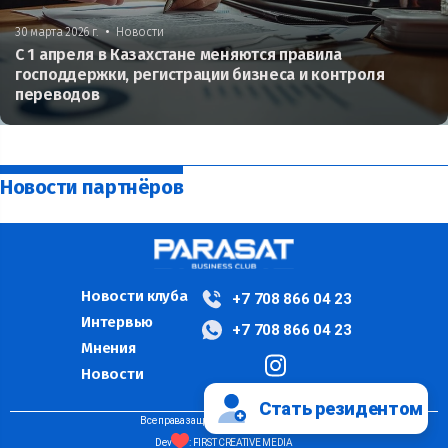
•
30 марта 2026 г.
Новости
С 1 апреля в Казахстане меняются правила
господдержки, регистрации бизнеса и контроля
переводов
Новости партнёров
Новости клуба
+7 708 866 04 23
Интервью
+7 708 866 04 23
Мнения
Новости
Стать резидентом
Все права защищены ©PARASAT, 2024
Dev
: FIRST CREATIVE MEDIA