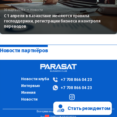
•
30 марта 2026 г.
Новости
С 1 апреля в Казахстане меняются правила
господдержки, регистрации бизнеса и контроля
переводов
Новости партнёров
Новости клуба
+7 708 866 04 23
Интервью
+7 708 866 04 23
Мнения
Новости
Стать резидентом
Все права защищены ©PARASAT, 2024