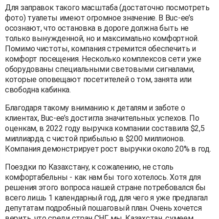
Для заправок такого масштаба (достаточно посмотреть
фото) туалеты имеют огромное значение. В Buc-ee’s
осознают, что остановка в дороге должна быть не
только вынужденной, но и максимально комфортной.
Помимо чистоты, компания стремится обеспечить и
комфорт посещения. Несколько комплексов сети уже
оборудованы специальными световыми сигналами,
которые оповещают посетителей о том, занята или
свободна кабинка.
Благодаря такому вниманию к деталям и заботе о
клиентах, Buc-ee’s достигла значительных успехов. По
оценкам, в 2022 году выручка компании составила $2,5
миллиарда, с чистой прибылью в $200 миллионов.
Компания демонстрирует рост выручки около 20% в год.
Поездки по Казахстану, к сожалению, не столь
комфортабельны - как нам бы того хотелось. Хотя для
решения этого вопроса нашей стране потребовался бы
всего лишь 1 календарный год, для чего я уже предлагал
депутатам подробный пошаговый план. Очень хочется
верить, что среди стран СНГ мы, Казахстан, сумеем