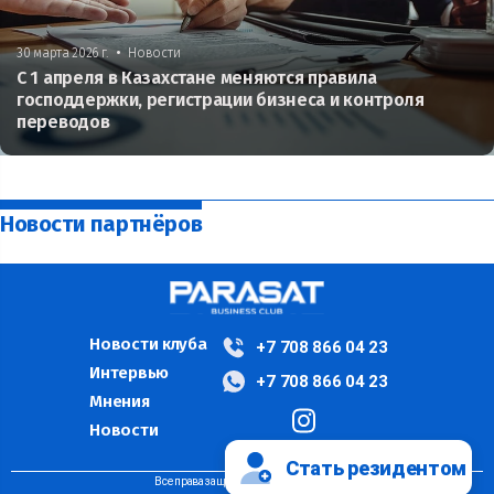
•
30 марта 2026 г.
Новости
С 1 апреля в Казахстане меняются правила
господдержки, регистрации бизнеса и контроля
переводов
Новости партнёров
Новости клуба
+7 708 866 04 23
Интервью
+7 708 866 04 23
Мнения
Новости
Стать резидентом
Все права защищены ©PARASAT, 2024