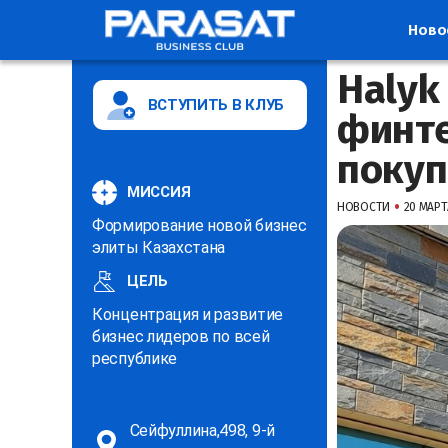
Ново
Halyk
ВСТУПИТЬ В КЛУБ
финте
покуп
МИССИЯ
•
НОВОСТИ
20 МАРТА
Формирование новой бизнес
элиты Казахстана
ЦЕЛЬ
Концентрация и развитие
бизнес лидеров по всей
республике
Сейфуллина,498, 9-й