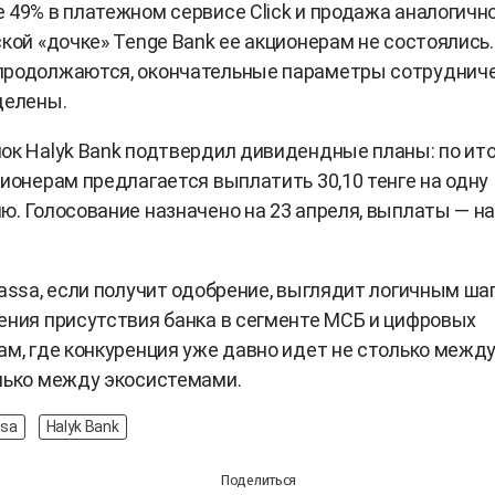
 49% в платежном сервисе Click и продажа аналогичн
ской «дочке» Tenge Bank ее акционерам не состоялись.
продолжаются, окончательные параметры сотруднич
делены.
ок Halyk Bank подтвердил дивидендные планы: по ит
ционерам предлагается выплатить 30,10 тенге на одну
ю. Голосование назначено на 23 апреля, выплаты — на
Kassa, если получит одобрение, выглядит логичным ша
ения присутствия банка в сегменте МСБ и цифровых
ам, где конкуренция уже давно идет не столько межд
лько между экосистемами.
ssa
Halyk Bank
Поделиться