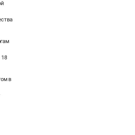
ой
ества
огам
 18
гом в
у