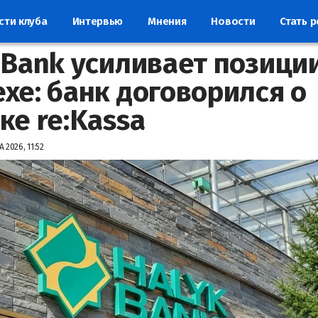
сти клуба
Интервью
Мнения
Новости
Стать 
 Bank усиливает позиции
хе: банк договорился о
ке re:Kassa
 2026, 11:52