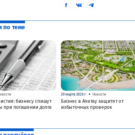
и по теме
•
овости
30 марта 2026 г.
Новости
истия: бизнесу спишут
Бизнес в Алатау защитят от
ы при погашении долга
избыточных проверок