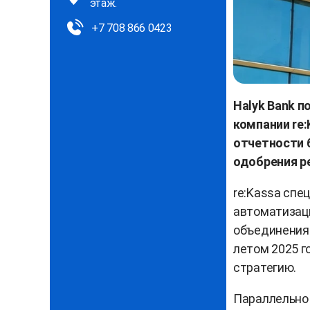
этаж.
+7 708 866 0423
Halyk Bank п
компании re:
отчетности 
одобрения р
re:Kassa спе
автоматизаци
объединения 
летом 2025 г
стратегию.
Параллельно 