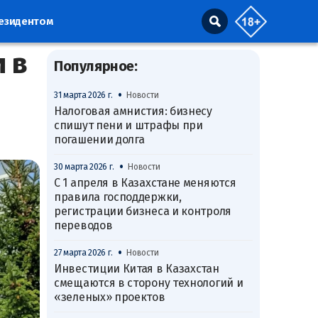
резидентом
 в
Популярное:
•
31 марта 2026 г.
Новости
Налоговая амнистия: бизнесу
спишут пени и штрафы при
погашении долга
•
30 марта 2026 г.
Новости
С 1 апреля в Казахстане меняются
правила господдержки,
регистрации бизнеса и контроля
переводов
•
27 марта 2026 г.
Новости
Инвестиции Китая в Казахстан
смещаются в сторону технологий и
«зеленых» проектов