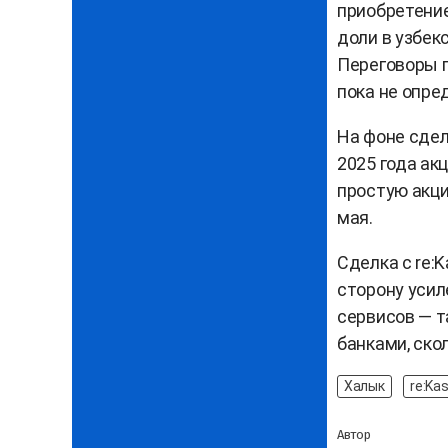
приобретение
доли в узбек
Переговоры 
пока не опре
На фоне сдел
2025 года ак
простую акци
мая.
Сделка с re:
сторону усил
сервисов — т
банками, ско
Халык
re:Ka
Автор