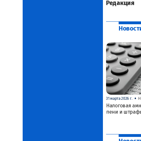
Редакция
Новост
•
31 марта 2026 г.
Н
Налоговая амн
пени и штраф