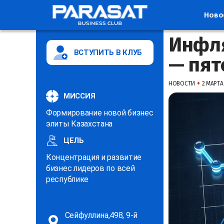
Ново
Инфля
ВСТУПИТЬ В КЛУБ
— пят
•
НОВОСТИ
2 МАРТА 
МИССИЯ
Формирование новой бизнес
элиты Казахстана
ЦЕЛЬ
Концентрация и развитие
бизнес лидеров по всей
республике
Сейфуллина,498, 9-й