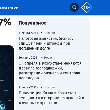
резидентом
,7%
Популярное:
•
31 марта 2026 г.
Новости
Налоговая амнистия: бизнесу
спишут пени и штрафы при
погашении долга
•
30 марта 2026 г.
Новости
С 1 апреля в Казахстане меняются
правила господдержки,
регистрации бизнеса и контроля
переводов
•
27 марта 2026 г.
Новости
Инвестиции Китая в Казахстан
смещаются в сторону технологий и
«зеленых» проектов