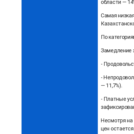
области — 14
Самая низкая
Казахстанско
По категори
Замедление з
- Продовольст
- Непродовол
— 11,7%).
- Платные ус
зафиксирова
Несмотря на
цен остается