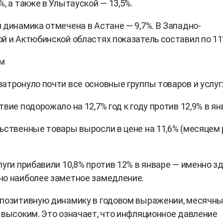
%, а также в Улытауской — 13,5%.
 динамика отмечена в Астане — 9,7%. В Западно-
й и Актюбинской областях показатель составил по 11
ям
атронуло почти все основные группы товаров и услуг
вие подорожало на 12,7% год к году против 12,9% в ян
ьственные товары выросли в цене на 11,6% (месяцем
луги прибавили 10,8% против 12% в январе — именно з
но наиболее заметное замедление.
 позитивную динамику в годовом выражении, месячны
 высоким. Это означает, что инфляционное давление