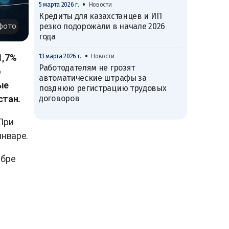
•
5 марта 2026 г.
Новости
Кредиты для казахстанцев и ИП
резко подорожали в начале 2026
фото
года
•
1,7%
13 марта 2026 г.
Новости
Работодателям не грозят
о
автоматические штрафы за
ые
позднюю регистрацию трудовых
договоров
стан.
 При
январе.
абре