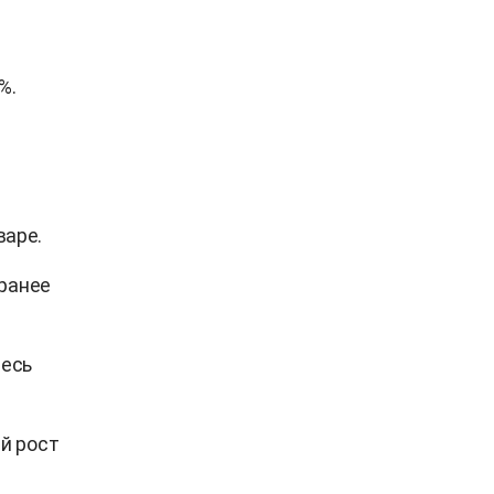
%.
:
варе.
 ранее
десь
й рост