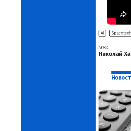
AI
Spacetec
Автор
Николай Ха
Новост