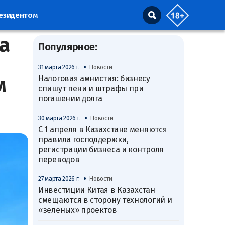
резидентом
а
Популярное:
•
31 марта 2026 г.
Новости
м
Налоговая амнистия: бизнесу
спишут пени и штрафы при
погашении долга
•
30 марта 2026 г.
Новости
С 1 апреля в Казахстане меняются
правила господдержки,
регистрации бизнеса и контроля
переводов
•
27 марта 2026 г.
Новости
Инвестиции Китая в Казахстан
смещаются в сторону технологий и
«зеленых» проектов