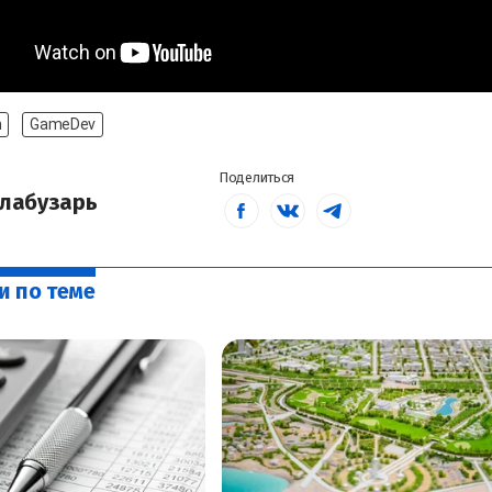
h
GameDev
Поделиться
лабузарь
и по теме