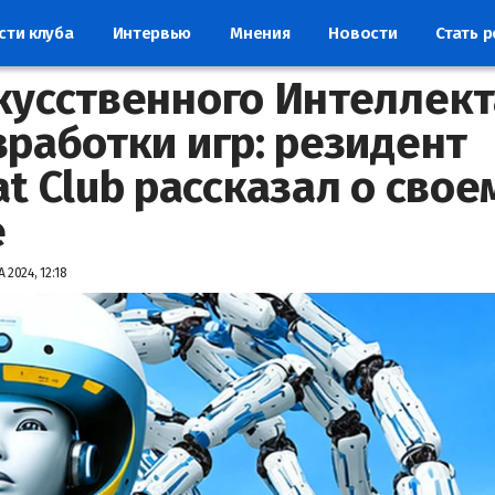
сти клуба
Интервью
Мнения
Новости
Стать 
кусственного Интеллект
зработки игр: резидент
at Club рассказал о свое
е
 2024, 12:18