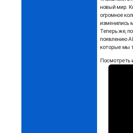
новый мир. К
огромное кол
изменились м
Теперь же, п
появлению AI
которые мы т
Посмотреть 