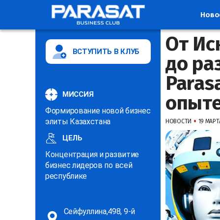
Ново
От Ис
ВСТУПИТЬ В КЛУБ
до ра
Paras
МИССИЯ
опыт
Формирование новой бизнес
•
элиты Казахстана
НОВОСТИ
19 МАРТА
ЦЕЛЬ
Концентрация и развитие
бизнес лидеров по всей
республике
Сейфуллина,498, 9-й