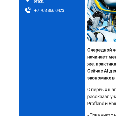
этаж.
+7 708 866 0423
Очередной ч
начинает мен
же, практика
Сейчас AI де
экономике в
О первых шаг
рассказал уч
Profland и Rhi
«Пока никто 