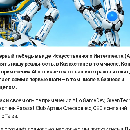
ерный лебедь в виде Искусственного Интеллекта (A
ять нашу реальность, в Казахстане в том числе. Ко
 применения AI отличается от наших страхов и ожид
лает самые первые шаги – в том числе в бизнесе и
 целом.
ах и своем опыте применения AI, о GameDev, GreenTec
астник Parasat Сlub Артем Слесаренко, CEO компаний
noTales.
не осознаёт полностью, насколько мы погрузились в 