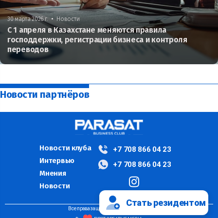
•
30 марта 2026 г.
Новости
С 1 апреля в Казахстане меняются правила
господдержки, регистрации бизнеса и контроля
переводов
Новости партнёров
Новости клуба
+7 708 866 04 23
Интервью
+7 708 866 04 23
Мнения
Новости
Стать резидентом
Все права защищены ©PARASAT, 2024