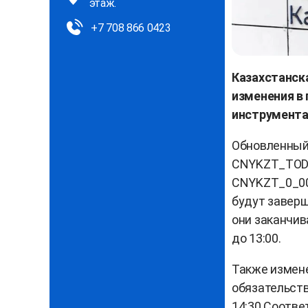
этаж.
+7 708 866 0423
Казахстанска
изменения в
инструмента
Обновленный
CNYKZT_TOD,
CNYKZT_0_002
будут заверш
они заканчив
до 13:00.
Также измене
обязательств
14:30.Соотве