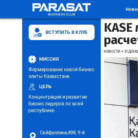
Ново
KASE 
ВСТУПИТЬ В КЛУБ
расче
•
НОВОСТИ
31 ДЕКАБ
МИССИЯ
Формирование новой бизнес
элиты Казахстана
ЦЕЛЬ
Концентрация и развитие
бизнес лидеров по всей
республике
Сейфуллина,498, 9-й