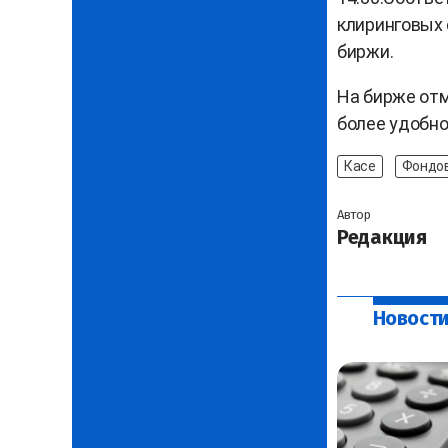
клиринговых 
биржи.
На бирже отм
более удобно
Касе
Фондо
Автор
Редакция
Новости