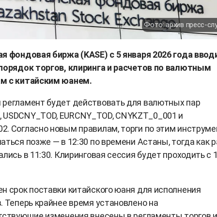
Фото: архив пресс-с
я фондовая биржа (KASE) с 5 января 2026 года ввод
 порядок торгов, клиринга и расчетов по валютным
м с китайским юанем.
 регламент будет действовать для валютных пар
 USDCNY_TOD, EURCNY_TOD, CNYKZT_0_001 и
. Согласно новым правилам, торги по этим инструм
аться позже — в 12:30 по времени Астаны, тогда как 
ались в 11:30. Клиринговая сессия будет проходить с 1
н срок поставки китайского юаня для исполнения
. Теперь крайнее время установлено на
тствующие изменения внесены в регламенты торгов 