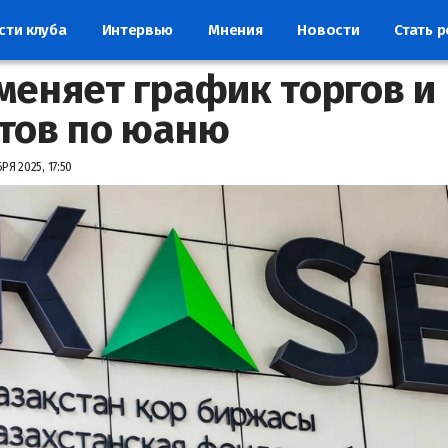
сти клуба
Интервью
Мнения
Новости
Стать 
меняет график торгов и
тов по юаню
РЯ 2025, 17:50