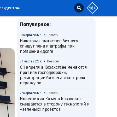
резидентом
Популярное:
•
31 марта 2026 г.
Новости
Налоговая амнистия: бизнесу
спишут пени и штрафы при
погашении долга
•
30 марта 2026 г.
Новости
С 1 апреля в Казахстане меняются
правила господдержки,
регистрации бизнеса и контроля
переводов
•
27 марта 2026 г.
Новости
Инвестиции Китая в Казахстан
смещаются в сторону технологий и
«зеленых» проектов