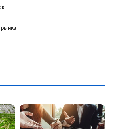
ра
м рынка