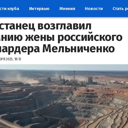
сти клуба
Интервью
Мнения
Новости
Стать 
станец возглавил
нию жены российского
иардера Мельниченко
РЯ 2025, 18:13