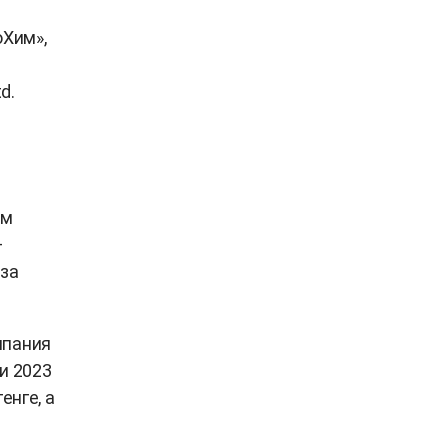
Хим»,
d.
ем
—
юза
мпания
и 2023
енге, а