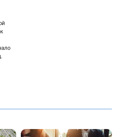
ой
ок
чало
.