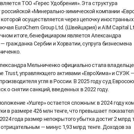
вляется ТОО «Герес Удобрения». Эта структура
 российской «Минерально-химической компании «Евро
 которой осуществляется через цепочку иностранных
ючая EuroChem Group Ltd. (Швейцария) и AIM Capital Lt
нечном итоге, бенефициаром является Александра
— гражданка Сербии и Хорватии, супруга бизнесмена
ниченко.
Александра Мельниченко официально стала владельц
line Trust, управляющего активами «ЕвроХима» и СУЭК 
производителя угля в России. В 2025 году суд Евросо
ск о снятии санкций, введенных в 2022 году.
оложение «Ушгер» остается сложным: в 2024 году ко
ки в размере 426 млн тенге, что превышает показател
 2024 года размер непокрытого убытка достиг 2 млрд т
 отрицательным — минус 1,93 млрд тенге. Доходов за