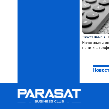
•
31 марта 2026 г.
Н
Налоговая амн
пени и штраф
Новост