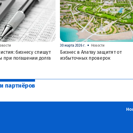
•
овости
30 марта 2026 г.
Новости
истия: бизнесу спишут
Бизнес в Алатау защитят от
ы при погашении долга
избыточных проверок
и партнёров
Но