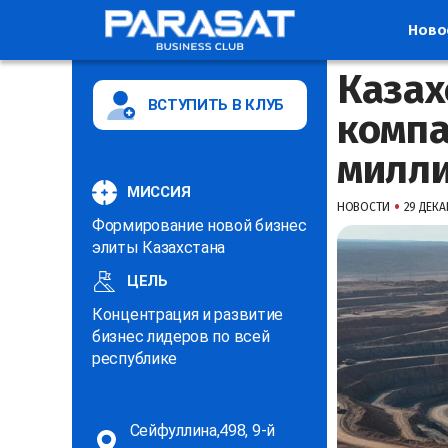
Ново
Казах
ВСТУПИТЬ В КЛУБ
компа
милл
МИССИЯ
•
НОВОСТИ
29 ДЕКАБ
Формирование новой бизнес
элиты Казахстана
ЦЕЛЬ
Концентрация и развитие
бизнес лидеров по всей
республике
Сейфуллина,498, 9-й