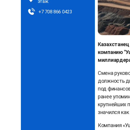
этаж.
+7 708 866 0423
Казахстанец
компанию "У
миллиардера
Смена руково
должность ди
под финансов
ранее упомин
крупнейших п
значился как
Компания «Уш