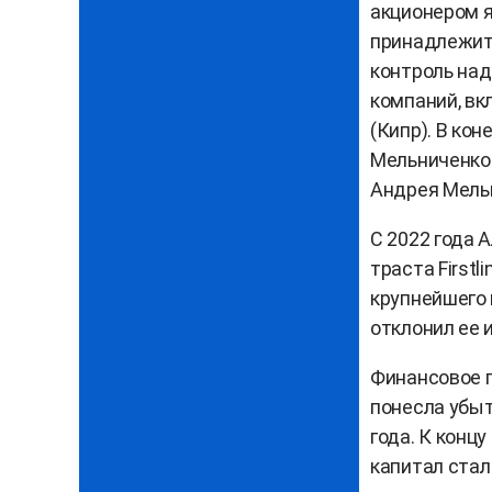
акционером я
принадлежит
контроль над
компаний, вкл
(Кипр). В ко
Мельниченко 
Андрея Мель
С 2022 года 
траста First
крупнейшего 
отклонил ее и
Финансовое п
понесла убыт
года. К концу
капитал стал