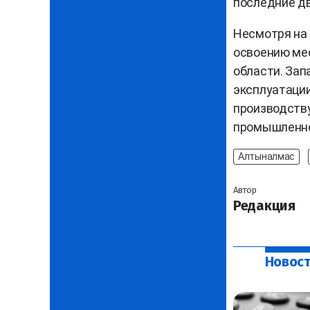
последние дв
Несмотря на 
освоению ме
области. Зап
эксплуатации
производству
промышленной
Алтыналмас
Автор
Редакция
Новост