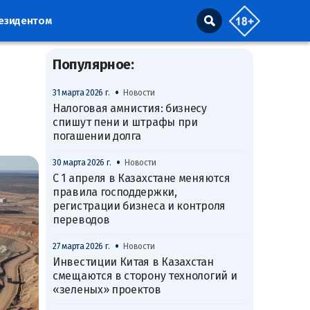
резидентом
Популярное:
•
31 марта 2026 г.
Новости
Налоговая амнистия: бизнесу
спишут пени и штрафы при
погашении долга
•
30 марта 2026 г.
Новости
С 1 апреля в Казахстане меняются
правила господдержки,
регистрации бизнеса и контроля
переводов
•
27 марта 2026 г.
Новости
Инвестиции Китая в Казахстан
смещаются в сторону технологий и
«зеленых» проектов