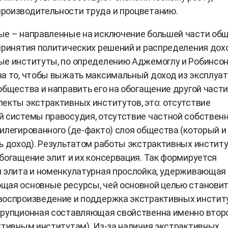
роизводительности труда и процветанию.
ые – направленные на исключение большей части об
принятия политических решений и распределения дох
е институты, по определению Аджемоглу и Робинсон
а то, чтобы выжать максимальный доход из эксплуа
общества и направить его на обогащение другой части
екты экстрактивных институтов, это: отсутствие
 системы правосудия, отсутствие частной собственн
илегированного (де-факто) слоя общества (который и
ь доход). Результатом работы экстрактивных инстит
богащение элит и их консервация. Так формируется
 элита и номенкулатурная прослойка, удерживающая
щая основные ресурсы, чей основной целью станови
воспроизведение и поддержка экстрактивных инстит
ррупционная составляющая свойственна именно втор
ктивным институтам). Из-за наличия экстрактивных