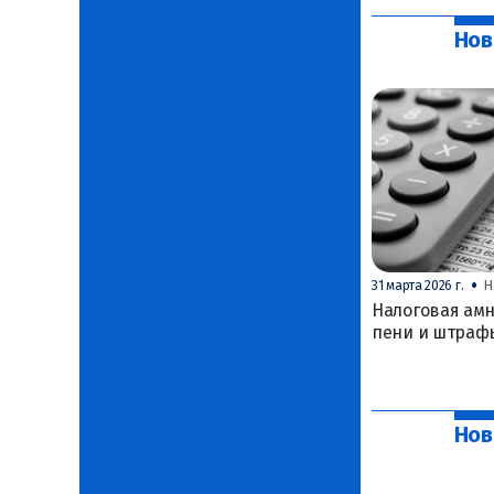
Нов
•
31 марта 2026 г.
Н
Налоговая амн
пени и штраф
Нов