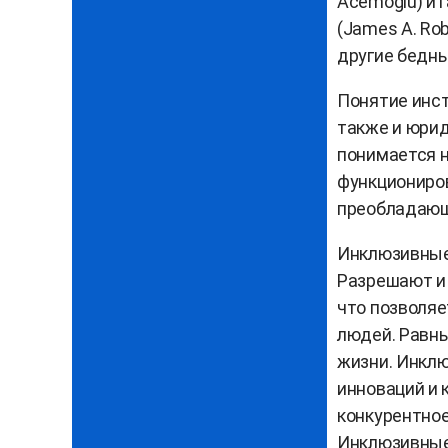
Acemoglu) и
(James A. Ro
другие бедн
Понятие инст
также и юрид
понимается н
функциониров
преобладающи
Инклюзивные 
Разрешают и 
что позволяе
людей. Равн
жизни. Инклю
инноваций и 
конкурентное
Инклюзивные