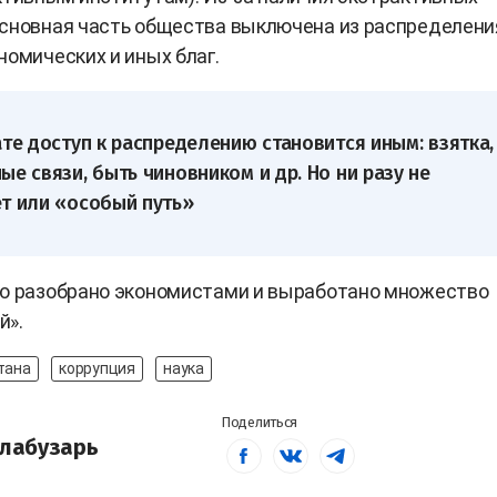
сновная часть общества выключена из распределени
номических и иных благ.
ате доступ к распределению становится иным: взятка,
ые связи, быть чиновником и др. Но ни разу не
т или «особый путь»
но разобрано экономистами и выработано множество
й».
тана
коррупция
наука
Поделиться
лабузарь