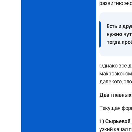
развитию эк
Есть и дру
нужно чут
тогда про
Однако все де
макроэкономи
далекого, сл
Два главных
Текущая форм
1) Сырьевой
узкий канал 