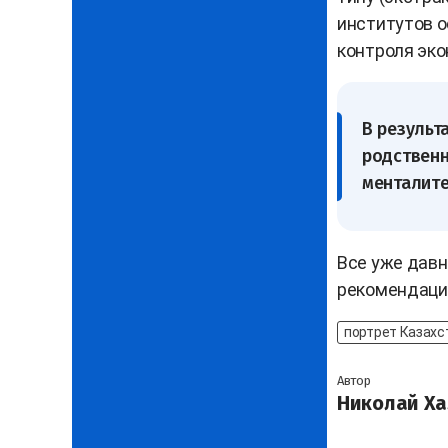
институтов о
контроля эко
В результ
родственн
менталите
Все уже дав
рекомендаци
портрет Казахс
Автор
Николай Ха