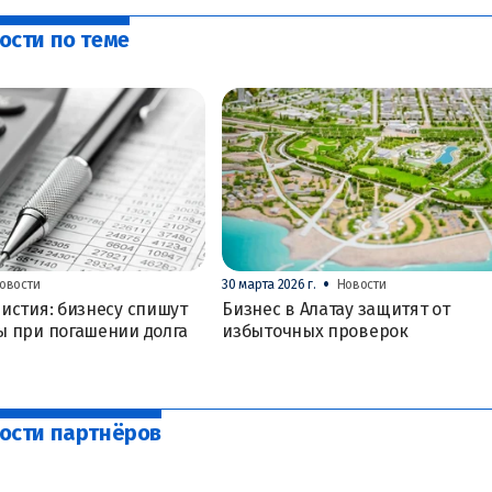
ости по теме
•
овости
30 марта 2026 г.
Новости
истия: бизнесу спишут
Бизнес в Алатау защитят от
ы при погашении долга
избыточных проверок
ости партнёров