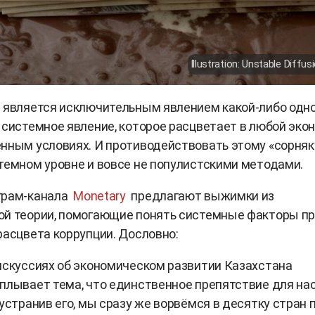
Illustration: Unstable Diffus
 является исключительным явлением какой-либо одн
 системное явление, которое расцветает в любой эко
нным условиях. И противодействовать этому «сорняк
темном уровне и вовсе не популистскими методами.
грам-канала
Monetary
предлагают выжимки из
ой теории, помогающие понять системные факторы п
расцвета коррупции. Дословно:
искуссиях об экономическом развитии Казахстана
плывает тема, что единственное препятствие для нас
 устранив его, мы сразу же ворвёмся в десятку стран 