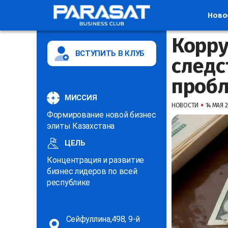
Ново
Корру
ВСТУПИТЬ В КЛУБ
следс
пробл
МИССИЯ
•
НОВОСТИ
14 МАЯ 2
Формирование новой бизнес
элиты Казахстана
ЦЕЛЬ
Концентрация и развитие
бизнес лидеров по всей
республике
Сейфуллина,498, 9-й