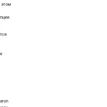
и этом
й
пции.
ь
ется
ое
aron