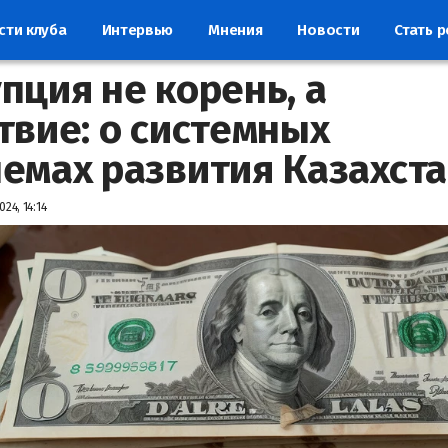
сти клуба
Интервью
Мнения
Новости
Стать 
пция не корень, а
твие: о системных
емах развития Казахст
024, 14:14