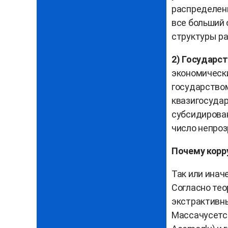
распределени
все больший 
структуры ра
2) Государс
экономически
государством
квазигосудар
субсидирован
число непроз
Почему корр
Так или инач
Согласно тео
экстрактивн
Массачусетск