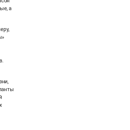
нсон
ые, а
еру,
ы»
в.
зни,
аланты
й
х