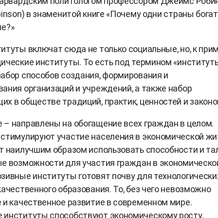
 гарвардским политологом профессором Джеймс Роби
binson) в знаменитой книге «Почему одни страны богат
ые?»
итуты включат сюда не только социальные, но, к прим
ические институты. То есть под термином «институт
абор способов создания, формирования и
ания организаций и учреждений, а также набор
х в обществе традиций, практик, ценностей и законо
– направлены на обогащение всех граждан в целом.
стимулируют участие населения в экономической жи
т наилучшим образом использовать способности и т
ые возможности для участия граждан в экономическо
зивные институты готовят почву для технологически
качественного образования. То, без чего невозможно
 и качественное развитие в современном мире.
 институты способствуют экономическому росту,