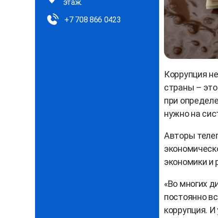
этаж.
+7 708 866 0423
Коррупция не
страны – это
при определе
нужно на сис
Авторы теле
экономическ
экономики и 
«Во многих д
постоянно вс
коррупция. И