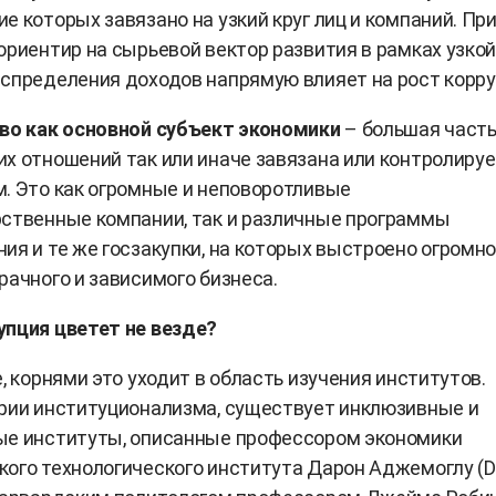
е которых завязано на узкий круг лиц и компаний. Пр
ориентир на сырьевой вектор развития в рамках узко
спределения доходов напрямую влияет на рост корру
тво как основной субъект экономики
– большая част
х отношений так или иначе завязана или контролиру
. Это как огромные и неповоротливые
ственные компании, так и различные программы
ия и те же госзакупки, на которых выстроено огромн
рачного и зависимого бизнеса.
упция цветет не везде?
е, корнями это уходит в область изучения институтов.
рии институционализма, существует инклюзивные и
ые институты, описанные профессором экономики
ого технологического института Дарон Аджемоглу (D