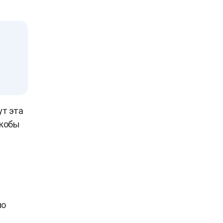
и
ут эта
якобы
но