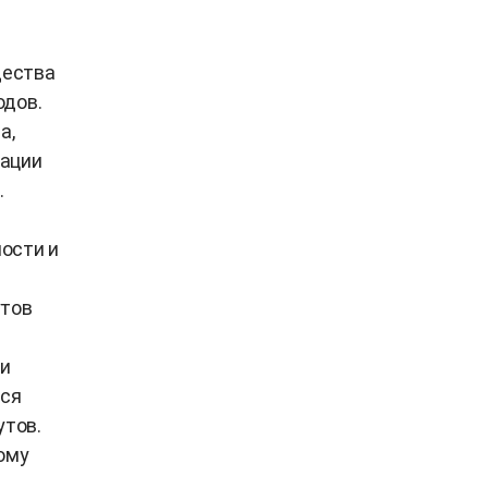
щества
одов.
а,
тации
.
ости и
утов
 и
тся
утов.
ому