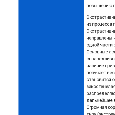
повышению п
Экстрактивн
из процесса 
Экстрактивны
направлены н
одной части 
Основные асп
справедливой
наличие прив
получает вес
становится о
закостенелая
распределяю
дальнейшее 
Огромная ко
типу (экстра