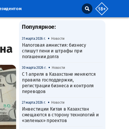
резидентом
Популярное:
•
31 марта 2026 г.
Новости
ана
Налоговая амнистия: бизнесу
спишут пени и штрафы при
погашении долга
•
30 марта 2026 г.
Новости
С 1 апреля в Казахстане меняются
правила господдержки,
регистрации бизнеса и контроля
переводов
•
27 марта 2026 г.
Новости
Инвестиции Китая в Казахстан
смещаются в сторону технологий и
«зеленых» проектов