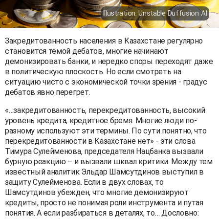
Illustration: Unstable Duffusion AI
Закредитованность населения в Казахстане регулярно
становится темой дебатов, многие начинают
демонизировать банки, и нередко споры переходят даже
в политическую плоскость. Но если смотреть на
ситуацию чисто с экономической точки зрения - градус
дебатов явно перегрет.
«…закредитованность, перекредитованность, высокий
уровень кредита, кредитное бремя. Многие люди по-
разному используют эти термины. По сути понятно, что
перекредитованности в Казахстане нет» - эти слова
Тимура Сулейменова, председателя Нацбанка вызвали
бурную реакцию – и вызвали шквал критики. Между тем
известный аналитик Эльдар Шамсутдинов выступил в
защиту Сулейменова. Если в двух словах, то
Шамсутдинов убежден, что многие демонизируют
кредиты, просто не понимая роли инструмента и путая
понятия. А если разбираться в деталях, то… Дословно: