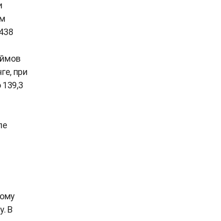
и
ем
438
аймов
ге, при
 139,3
ы
ле
т
ному
. В