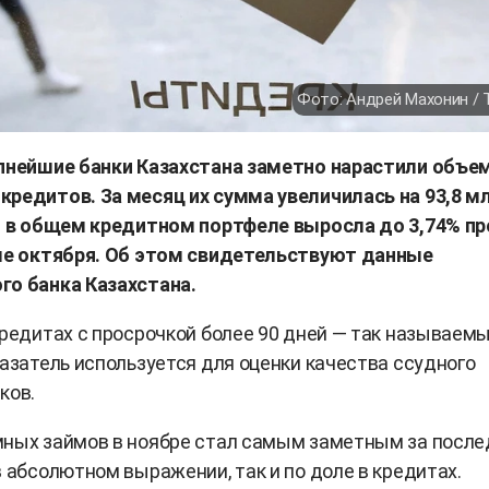
Фото: Андрей Махонин /
упнейшие банки Казахстана заметно нарастили объе
кредитов. За месяц их сумма увеличилась на 93,8 м
ля в общем кредитном портфеле выросла до 3,74% п
але октября. Об этом свидетельствуют данные
го банка Казахстана.
кредитах с просрочкой более 90 дней — так называем
казатель используется для оценки качества ссудного
ков.
мных займов в ноябре стал самым заметным за после
в абсолютном выражении, так и по доле в кредитах.