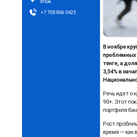
этаж.
+7 708 866 0423
В ноябре кр
проблемных 
тенге, а до
3,54% в нач
Национально
Речь идет о 
90+. Этот по
портфеля бан
Рост пробле
время — как 