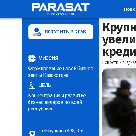
Ново
Крупн
ВСТУПИТЬ В КЛУБ
увели
креди
МИССИЯ
•
НОВОСТИ
31 ДЕКАБ
Формирование новой бизнес
элиты Казахстана
ЦЕЛЬ
Концентрация и развитие
бизнес лидеров по всей
республике
Сейфуллина,498, 9-й