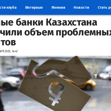
сти клуба
Интервью
Мнения
Новости
Стать 
ые банки Казахстана
чили объем проблемны
тов
РЯ 2025, 14:47