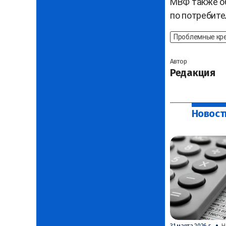
МВФ также о
по потребит
Проблемные кр
Автор
Редакция
Новост