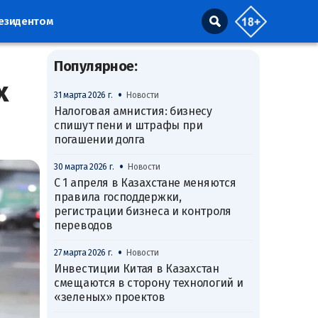
резидентом
Популярное:
х
•
31 марта 2026 г.
Новости
Налоговая амнистия: бизнесу
спишут пени и штрафы при
погашении долга
•
30 марта 2026 г.
Новости
С 1 апреля в Казахстане меняются
правила господдержки,
регистрации бизнеса и контроля
переводов
•
27 марта 2026 г.
Новости
Инвестиции Китая в Казахстан
смещаются в сторону технологий и
«зеленых» проектов