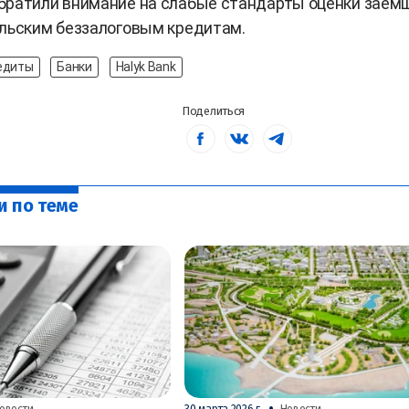
братили внимание на слабые стандарты оценки заем
ельским беззалоговым кредитам.
едиты
Банки
Halyk Bank
Поделиться
и по теме