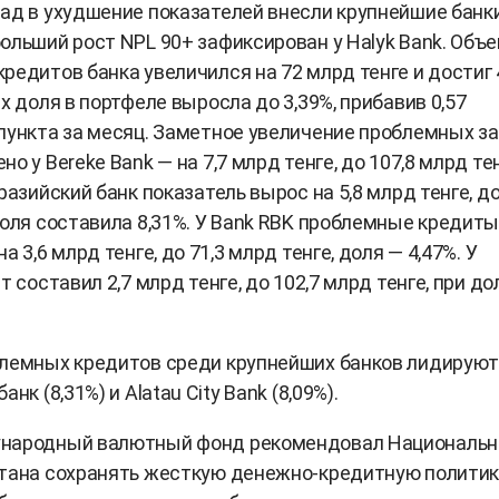
ад в ухудшение показателей внесли крупнейшие банк
ольший рост NPL 90+ зафиксирован у Halyk Bank. Объ
редитов банка увеличился на 72 млрд тенге и достиг 
Их доля в портфеле выросла до 3,39%, прибавив 0,57
пункта за месяц. Заметное увеличение проблемных з
о у Bereke Bank — на 7,7 млрд тенге, до 107,8 млрд тен
разийский банк показатель вырос на 5,8 млрд тенге, до
доля составила 8,31%. У Bank RBK проблемные кредит
а 3,6 млрд тенге, до 71,3 млрд тенге, доля — 4,47%. У
т составил 2,7 млрд тенге, до 102,7 млрд тенге, при до
блемных кредитов среди крупнейших банков лидирую
анк (8,31%) и Alatau City Bank (8,09%).
народный валютный фонд рекомендовал Националь
тана сохранять жесткую денежно-кредитную политику