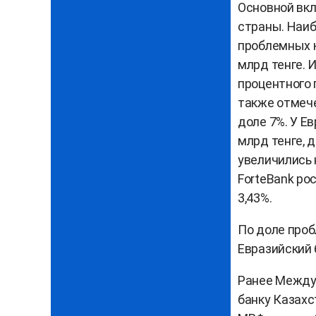
Основной вкл
страны. Наиб
проблемных к
млрд тенге. 
процентного 
также отмечен
доле 7%. У Ев
млрд тенге, 
увеличились н
ForteBank рос
3,43%.
По доле про
Евразийский б
Ранее Между
банку Казахс