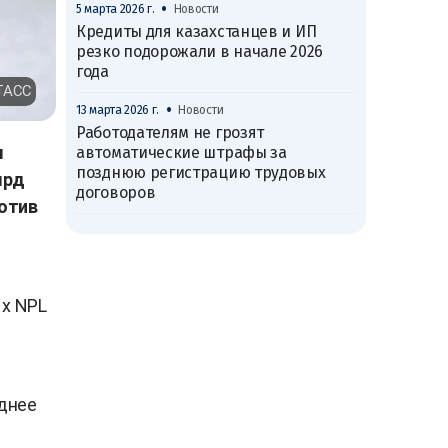
•
5 марта 2026 г.
Новости
Кредиты для казахстанцев и ИП
резко подорожали в начале 2026
года
 ТАСС
•
13 марта 2026 г.
Новости
Работодателям не грозят
м
автоматические штрафы за
позднюю регистрацию трудовых
лрд
договоров
ротив
ых NPL
днее