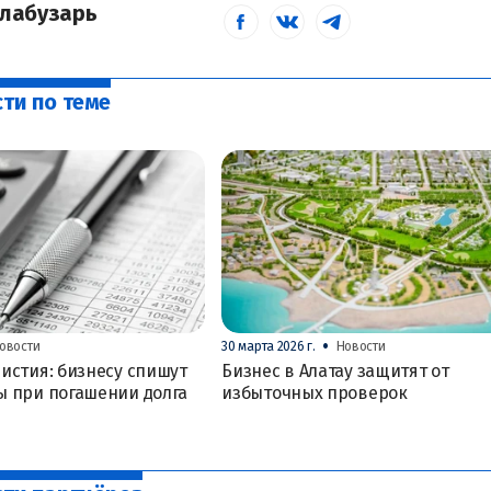
лабузарь
ти по теме
•
овости
30 марта 2026 г.
Новости
истия: бизнесу спишут
Бизнес в Алатау защитят от
ы при погашении долга
избыточных проверок