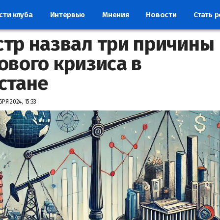
сти клуба
Интервью
Мнения
Новости
Стать 
тр назвал три причины
ового кризиса в
стане
РЯ 2024, 15:33