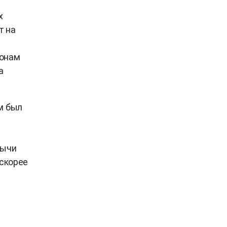
х
т на
ионам
а
м был
бычи
 скорее