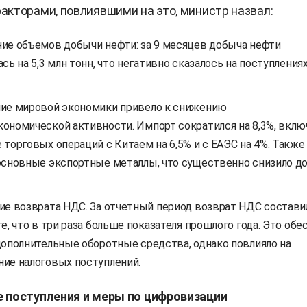
кторами, повлиявшими на это, министр назвал:
ие объемов добычи нефти: за 9 месяцев добыча нефти
сь на 5,3 млн тонн, что негативно сказалось на поступлениях
ие мировой экономики привело к снижению
ономической активности. Импорт сократился на 8,3%, вклю
торговых операций с Китаем на 6,5% и с ЕАЭС на 4%. Также
основные экспортные металлы, что существенно снизило д
ие возврата НДС. За отчетный период возврат НДС состави
е, что в три раза больше показателя прошлого года. Это обе
дополнительные оборотные средства, однако повлияло на
ие налоговых поступлений.
 поступления и меры по цифровизации