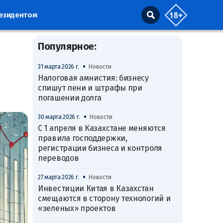
резидентом
Популярное:
•
31 марта 2026 г.
Новости
Налоговая амнистия: бизнесу
спишут пени и штрафы при
погашении долга
•
30 марта 2026 г.
Новости
С 1 апреля в Казахстане меняются
правила господдержки,
регистрации бизнеса и контроля
переводов
•
27 марта 2026 г.
Новости
Инвестиции Китая в Казахстан
смещаются в сторону технологий и
«зеленых» проектов