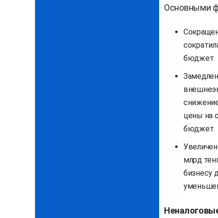
Основными фа
Сокращен
сократила
бюджет.
Замедлен
внешнеэк
снижение 
цены на 
бюджет.
Увеличен
млрд тенг
бизнесу 
уменьшен
Неналоговые