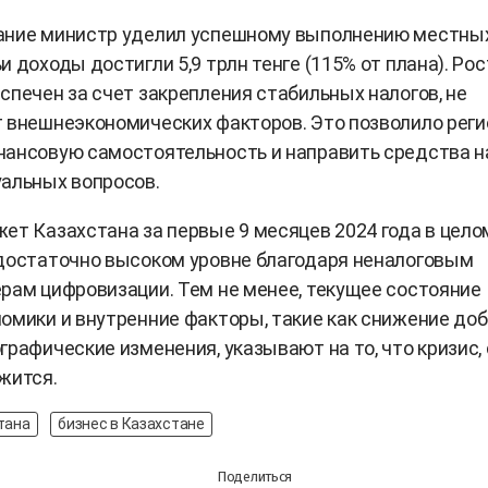
ание министр уделил успешному выполнению местны
и доходы достигли 5,9 трлн тенге (115% от плана). Рос
спечен за счет закрепления стабильных налогов, не
 внешнеэкономических факторов. Это позволило рег
нансовую самостоятельность и направить средства н
альных вопросов.
ет Казахстана за первые 9 месяцев 2024 года в цело
достаточно высоком уровне благодаря неналоговым
рам цифровизации. Тем не менее, текущее состояние
омики и внутренние факторы, такие как снижение до
графические изменения, указывают на то, что кризис,
лжится.
тана
бизнес в Казахстане
Поделиться