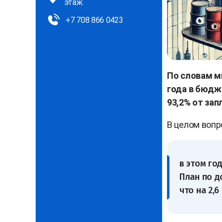
этаж.
+7 708 866 0423
По словам м
года в бюдже
93,2% от за
В целом вопр
в этом го
План по д
что на 2,