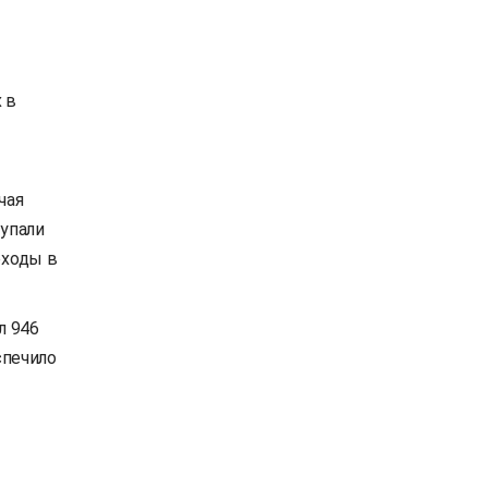
 в
чая
 упали
оходы в
л 946
спечило