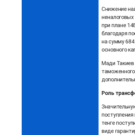
Снижение на
неналоговых 
при плане 14
благодаря по
на сумму 684
основного ка
Мади Такиев 
таможенного
дополнительн
Роль трансф
Значительну
поступления 
тенге поступ
виде гаранти