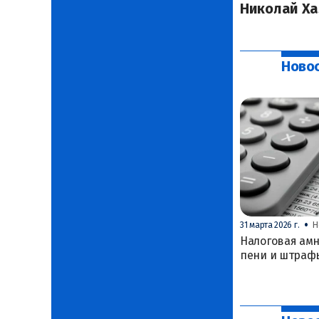
Николай Ха
Новос
•
31 марта 2026 г.
Н
Налоговая амн
пени и штраф