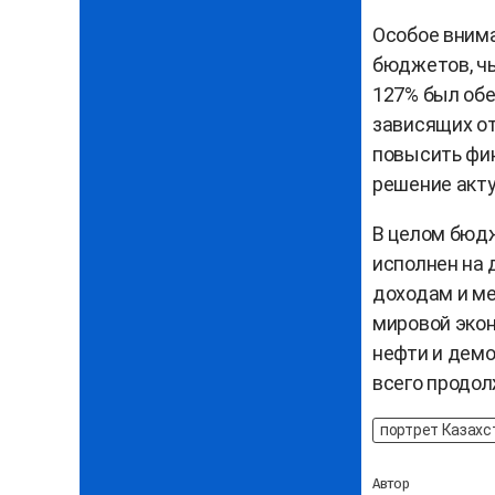
Особое вним
бюджетов, чь
127% был обе
зависящих от
повысить фи
решение акту
В целом бюдж
исполнен на 
доходам и ме
мировой экон
нефти и демо
всего продо
портрет Казахс
Автор