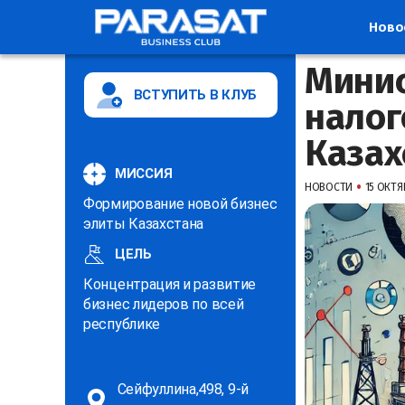
Ново
Минис
ВСТУПИТЬ В КЛУБ
налог
Казах
МИССИЯ
•
НОВОСТИ
15 ОКТЯБ
Формирование новой бизнес
элиты Казахстана
ЦЕЛЬ
Концентрация и развитие
бизнес лидеров по всей
республике
Сейфуллина,498, 9-й