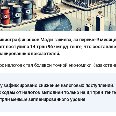
инистра финансов Мади Такиева, за первые 9 месяце
т поступило 14 трлн 967 млрд тенге, что составля
планированных показателей.
ос налогов стал болевой точкой экономики Казахстана
ду зафиксировано снижение налоговых поступлений.
оходам от налогов выполнен только на 8,1 трлн тенге
6 трлн меньше запланированного уровня