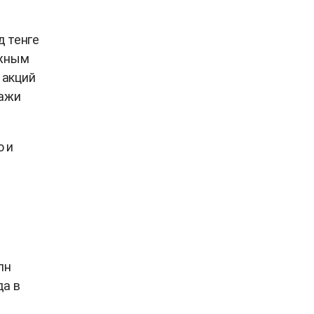
д тенге
ожным
 акций
дажи
о и
лн
да в