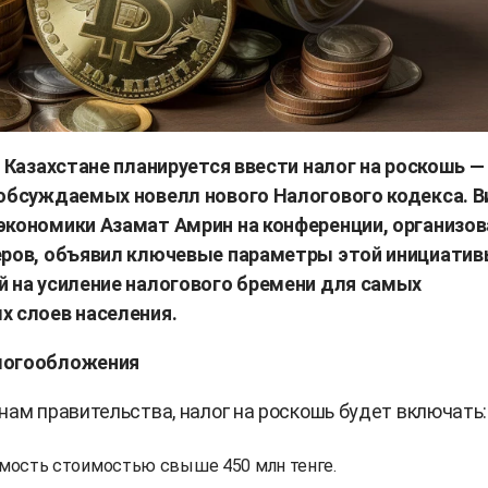
в Казахстане планируется ввести налог на роскошь —
 обсуждаемых новелл нового Налогового кодекса. В
экономики Азамат Амрин на конференции, организо
еров, объявил ключевые параметры этой инициатив
й на усиление налогового бремени для самых
х слоев населения.
логообложения
нам правительства, налог на роскошь будет включать:
ость стоимостью свыше 450 млн тенге.