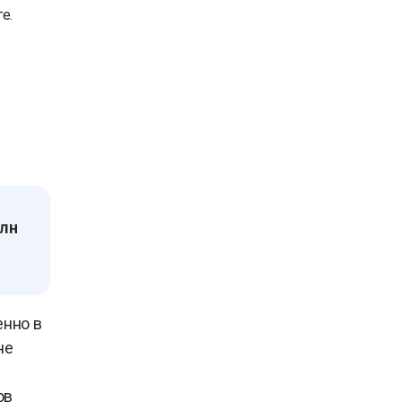
е.
млн
енно в
не
ов