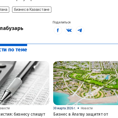
тана
бизнес в Казахстане
Поделиться
лабузарь
сти по теме
•
овости
30 марта 2026 г.
Новости
истия: бизнесу спишут
Бизнес в Алатау защитят от