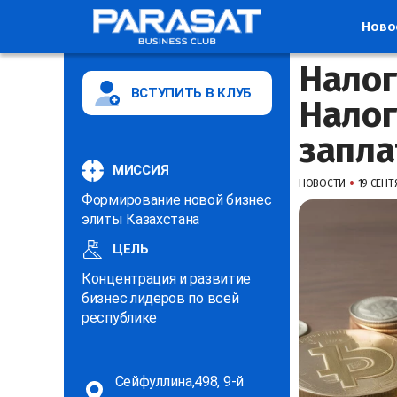
Ново
Налог
ВСТУПИТЬ В КЛУБ
Налог
запла
МИССИЯ
•
НОВОСТИ
19 СЕНТЯ
Формирование новой бизнес
элиты Казахстана
ЦЕЛЬ
Концентрация и развитие
бизнес лидеров по всей
республике
Сейфуллина,498, 9-й