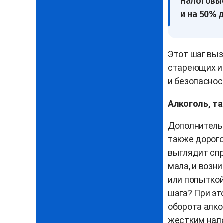
Налоговые
и на 50% 
Этот шаг выз
стареющих и 
и безопаснос
Алкоголь, та
Дополнительн
также дорого
выглядит спр
мала, и возн
или попыткой
шага? При эт
оборота алко
жестким нало