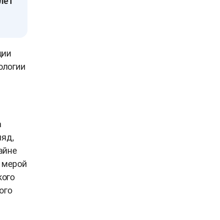
лет
ции
ологии
а
ляд,
айне
й мерой
кого
ого