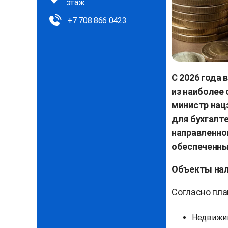
этаж.
+7 708 866 0423
С 2026 года 
из наиболее
министр нац
для бухгалт
направленно
обеспеченны
Объекты на
Согласно пла
Недвижим