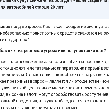
 ставки будут снижены на 30% для машин старше 10 
для автомобилей старше 20 лет
ывает ряд вопросов. Как такое поощрение эксплуата
небезопасных транспортных средств скажется на эк
ти на дорогах?
бак и яхты: реальная угроза или популистский шаг?
ое налогообложение алкоголя и табака класса люкс, 
стоящих яхт и летательных аппаратов, на первый взг
аведливым. Однако доля таких объектов на рынке кр
икает резонный вопрос — является ли это действенно
 улучшить общественное мнение за счет символичес
ом, высокие налоги могут способствовать росту тенев
гольной продукции, что уже наблюдается в странах с
говым регулированием на этот сегмент.