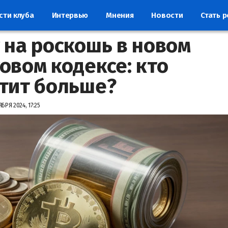
сти клуба
Интервью
Мнения
Новости
Стать 
 на роскошь в новом
овом кодексе: кто
тит больше?
БРЯ 2024, 17:25