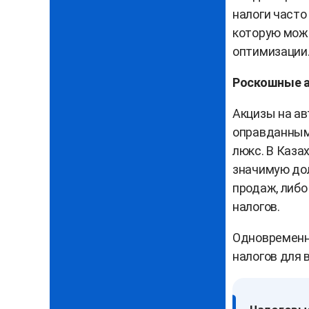
налоги часто
которую мож
оптимизации
Роскошные а
Акцизы на ав
оправданным
люкс. В Каза
значимую дол
продаж, либо
налогов.
Одновременн
налогов для 