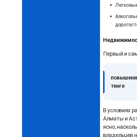
Легковые
Алкоголь
дорогост
Недвижимост
Первый и са
повышение
тенге
В условиях р
Алматы и Аст
ясно, наскол
владельцев н