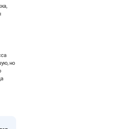
ка,
ы
сса
ую, но
ю
да