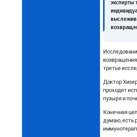
эксперты 
индивидуа
выслежива
возвраще
Исследование
возвращения 
третье иссле
Доктор Хизер
проходят исп
пузыря и поч
Конечная цел
думаю, есть 
иммунотерап