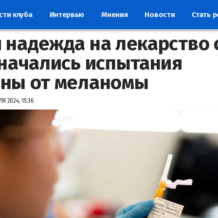
сти клуба
Интервью
Мнения
Новости
Стать 
 надежда на лекарство 
 начались испытания
ны от меланомы
Я 2024, 15:36