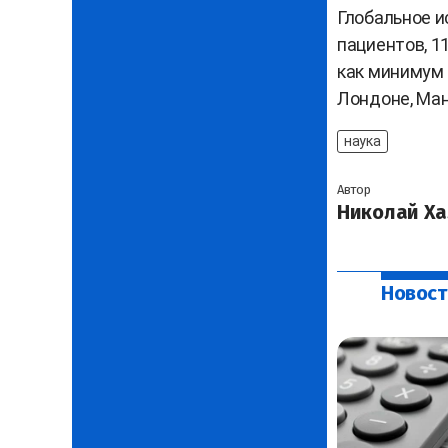
Глобальное и
пациентов, 1
как минимум 
Лондоне, Ман
наука
Автор
Николай Ха
Новост