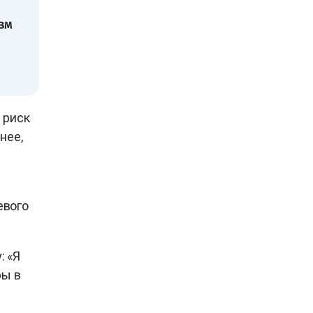
зм
 риск
нее,
евого
: «Я
ры в