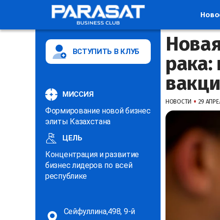
Ново
Новая
ВСТУПИТЬ В КЛУБ
рака:
вакци
МИССИЯ
•
НОВОСТИ
29 АПРЕЛ
Формирование новой бизнес
элиты Казахстана
ЦЕЛЬ
Концентрация и развитие
бизнес лидеров по всей
республике
Сейфуллина,498, 9-й