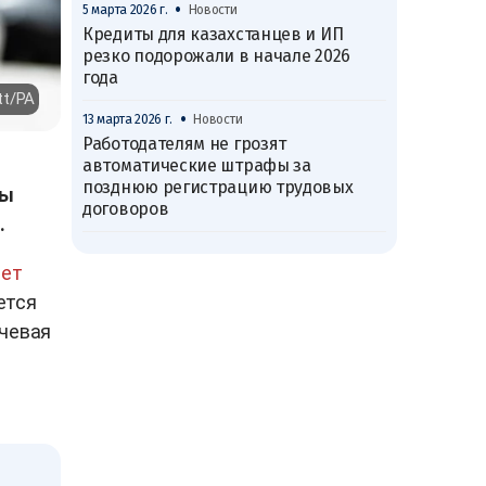
•
5 марта 2026 г.
Новости
Кредиты для казахстанцев и ИП
резко подорожали в начале 2026
года
tt/PA
•
13 марта 2026 г.
Новости
Работодателям не грозят
автоматические штрафы за
позднюю регистрацию трудовых
ты
договоров
.
ет
ется
учевая