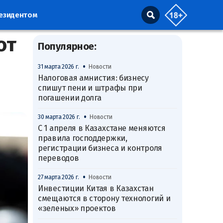
резидентом
от
Популярное:
•
31 марта 2026 г.
Новости
Налоговая амнистия: бизнесу
спишут пени и штрафы при
погашении долга
•
30 марта 2026 г.
Новости
С 1 апреля в Казахстане меняются
правила господдержки,
регистрации бизнеса и контроля
переводов
•
27 марта 2026 г.
Новости
Инвестиции Китая в Казахстан
смещаются в сторону технологий и
«зеленых» проектов