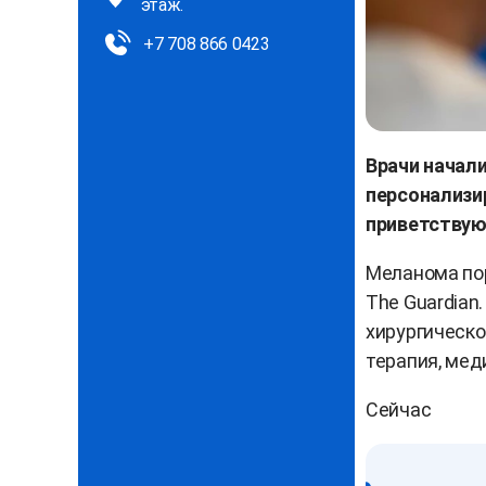
этаж.
+7 708 866 0423
Врачи начали
персонализи
приветствуют
Меланома пор
The Guardian
хирургическо
терапия, мед
Сейчас