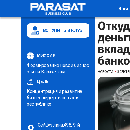
Ново
Откуд
ВСТУПИТЬ В КЛУБ
деньг
вклад
МИССИЯ
банко
Формирование новой бизнес
•
элиты Казахстана
НОВОСТИ
5 СЕНТЯБ
ЦЕЛЬ
Концентрация и развитие
бизнес лидеров по всей
республике
Сейфуллина,498, 9-й