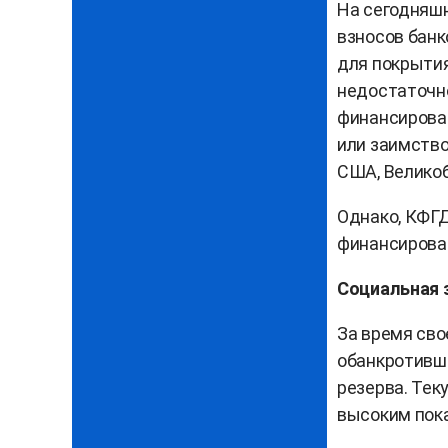
На сегодняшн
взносов банк
для покрытия
недостаточн
финансирован
или заимство
США, Великоб
Однако, КФГД
финансирова
Социальная 
За время сво
обанкротивши
резерва. Тек
высоким пок