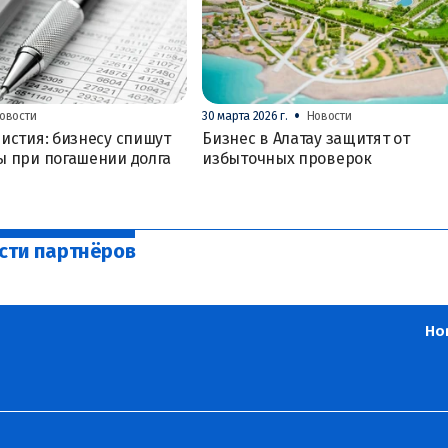
•
овости
30 марта 2026 г.
Новости
истия: бизнесу спишут
Бизнес в Алатау защитят от
ы при погашении долга
избыточных проверок
сти партнёров
Но