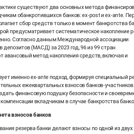
рактике существуют два основных метода финансиро
чикам обанкротившихся банков: ex-post и ex-ante. П
лагает сбор средств только в момент банкротства ба
орой предусматривает систематическое накопление р
енно. Согласно данным Международной ассоциации
 депозитов (МАСД) за 2023 год, 96 из 99 стран
т авансовый метод накопления средств, включая и
ует именно ex-ante подход, формируя специальный р
ательных ежеквартальных взносов банков-участников
оздать финансовую подушку безопасности и своеврем
компенсации вкладчикам в случае банкротства банко
ета взносов банков
ания резерва банки делают взносы по одной из двух