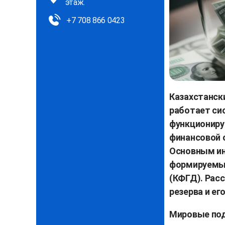
этаж.
+7 708 866 0423
Казахстанск
работает сис
функционируе
финансовой 
Основным ин
формируемый
(КФГД). Рас
резерва и ег
Мировые под