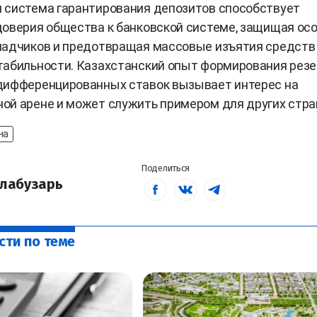
 система гарантирования депозитов способствует
оверия общества к банковской системе, защищая ос
ладчиков и предотвращая массовые изъятия средств
абильности. Казахстанский опыт формирования резе
дифференцированных ставок вызывает интерес на
й арене и может служить примером для других стра
на
Поделиться
лабузарь
сти по теме