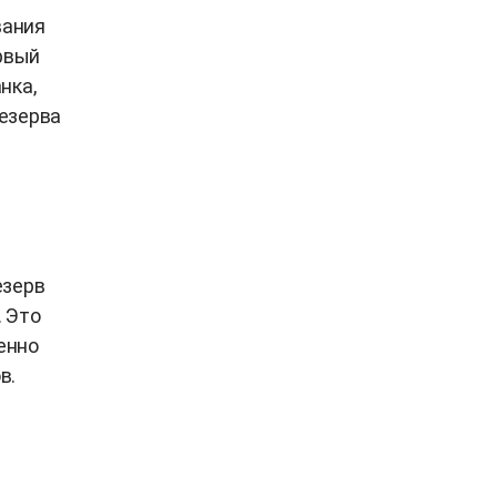
вания
ервый
нка,
езерва
езерв
. Это
енно
в.