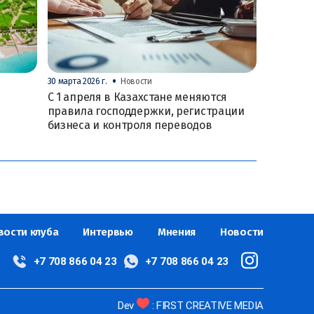
•
30 марта 2026 г.
Новости
С 1 апреля в Казахстане меняются
правила господдержки, регистрации
бизнеса и контроля переводов
вости клуба
Интервью
Мнения
Новости
+7 708 866 04 23
+7 708 866 04 23
Dev
: FIRST CREATIVE MEDIA