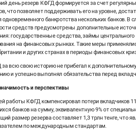
ий день резерв КФГД формируется за счет регулярн
ов, что позволяет поддерживать его на уровне, доста
 одновременного банкротства нескольких банков. В с
ости средств предусмотрены дополнительные источ
ия: государственные средства, займы центрального
вания на финансовых рынках. Такие меры применялис
ритании и других странах в периоды финансовых кри
 за всю свою историю не прибегал к дополнительном
нию и успешно выполнял обязательства перед вкладч
значимость и перспективы
ей работы КФГД компенсировал потери вкладчиков 1
хся банков на сумму, эквивалентную 9% от специаль
ущий размер резерва составляет 1,3 трлн тенге, что я
азателем по международным стандартам.