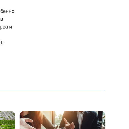
обенно
 в
рва и
н.