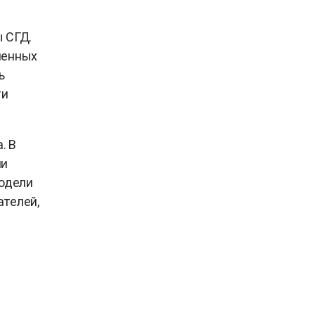
 СГД.
ченных
ь
ти
. В
ли
модели
ателей,
.