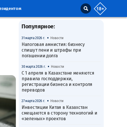
резидентом
Популярное:
•
31 марта 2026 г.
Новости
Налоговая амнистия: бизнесу
спишут пени и штрафы при
погашении долга
•
30 марта 2026 г.
Новости
С 1 апреля в Казахстане меняются
правила господдержки,
регистрации бизнеса и контроля
переводов
•
27 марта 2026 г.
Новости
Инвестиции Китая в Казахстан
смещаются в сторону технологий и
«зеленых» проектов