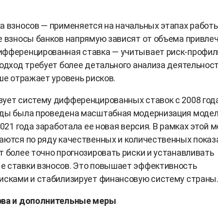
а взносов — применяется на начальных этапах работы
е взносы банков напрямую зависят от объема привле
ифференцированная ставка — учитывает риск-профил
подход требует более детального анализа деятельнос
чше отражает уровень рисков.
ует систему дифференцированных ставок с 2008 года
оды была проведена масштабная модернизация моде
2021 года заработала ее новая версия. В рамках этой 
аются по ряду качественных и количественных показ
т более точно прогнозировать риски и устанавливать
е ставки взносов. Это повышает эффективность
исками и стабилизирует финансовую систему страны
рва и дополнительные меры