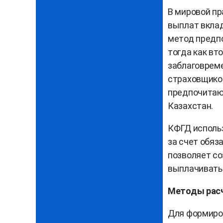
В мировой п
выплат вклад
метод предпо
тогда как вт
заблаговрем
страховщиков
предпочитаю
Казахстан.
КФГД использ
за счет обяз
позволяет с
выплачивать 
Методы расч
Для формиров