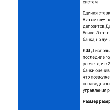
систем:
Единая ставк
В этом случа
депозитов.Д
банка. Этот 
банка, но лу
КФГД использ
последние г
расчета, и с 
банки оценив
что позволяе
справедливы
управления р
Размер резе