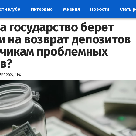
сти клуба
Интервью
Мнения
Новости
Стать 
а государство берет
и на возврат депозитов
чикам проблемных
в?
РЯ 2024, 11:41