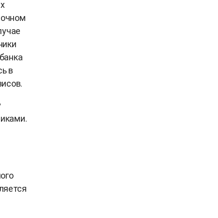
ых
точном
лучае
ники
 банка
ь в
зисов.
у
иками.
1
ного
вляется