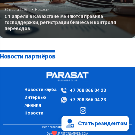
•
30 марта 2026 г.
Новости
С 1 апреля в Казахстане меняются правила
господдержки, регистрации бизнеса и контроля
переводов
Новости партнёров
Новости клуба
+7 708 866 04 23
Интервью
+7 708 866 04 23
Мнения
Новости
Стать резидентом
Все права защищены ©PARASAT, 2024
Dev
: FIRST CREATIVE MEDIA