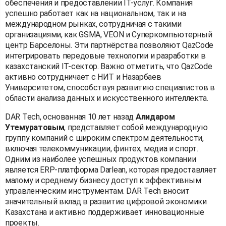
обеспечения и предоставлении IT-услуг. Компания
успешно работает как на национальном, так и на
международном рынках, сотрудничая с такими
организациями, как GSMA, VEON и Суперкомпьютерный
центр Барселоны. Эти партнёрства позволяют QazCode
интегрировать передовые технологии и разработки в
казахстанский IT-сектор. Важно отметить, что QazCode
активно сотрудничает с НИТ и Назарбаев
Университетом, способствуя развитию специалистов в
области анализа данных и искусственного интеллекта.
DAR Tech, основанная 10 лет назад
Алидаром
Утемуратовым
, представляет собой международную
группу компаний с широким спектром деятельности,
включая телекоммуникации, финтех, медиа и спорт.
Одним из наиболее успешных продуктов компании
является ERP-платформа Darlean, которая предоставляет
малому и среднему бизнесу доступ к эффективным
управленческим инструментам. DAR Tech вносит
значительный вклад в развитие цифровой экономики
Казахстана и активно поддерживает инновационные
проекты.