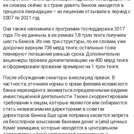
ее словам, сейчас в стране девять банков находятся в
процессе ликвидации — их лицензии отзывали в период с
2007 по 2021 год.
Она также напомнила о программе господдержки 2017
года. По ее данным, в ее рамках 1,8 трлн тенге получили
шесть банков. Из них три структуры, по ее словам, уже
досрочно вернули 738 млрд тенге, остальные тоже
планируют погашение раньше срока. Дополнительно
акционеры провели докапитализацию на 400 млрд тенге
и сформировали провизии примерно на 1 трлн тенге.
После обсуждения сенаторы внесли ряд правок. В
частности, уточнили нормы о праве филиала исламского
банка-нерезидента заниматься определенными видами
инвестиционной деятельности. Также скорректировали
требования к лицам, которые являются или собираются
стать независимыми директорами в советах
директоров банков.Еще одна поправка касается запрета
на бесспорное взыскание банками денег и (или) ценных
бумаг заемщика, которые находятся в центральном