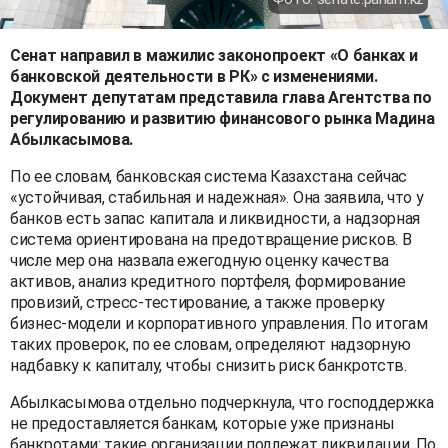
Сенат направил в мажилис законопроект «О банках и
банковской деятельности в РК» с изменениями.
Документ депутатам представила глава Агентства по
регулированию и развитию финансового рынка Мадина
Абылкасымова.
По ее словам, банковская система Казахстана сейчас
«устойчивая, стабильная и надежная». Она заявила, что у
банков есть запас капитала и ликвидности, а надзорная
система ориентирована на предотвращение рисков. В
числе мер она назвала ежегодную оценку качества
активов, анализ кредитного портфеля, формирование
провизий, стресс-тестирование, а также проверку
бизнес-модели и корпоративного управления. По итогам
таких проверок, по ее словам, определяют надзорную
надбавку к капиталу, чтобы снизить риск банкротств.
Абылкасымова отдельно подчеркнула, что господдержка
не предоставляется банкам, которые уже признаны
банкротами: такие организации подлежат ликвидации. По