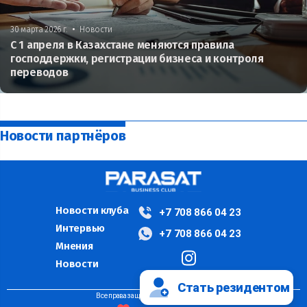
•
30 марта 2026 г.
Новости
С 1 апреля в Казахстане меняются правила
господдержки, регистрации бизнеса и контроля
переводов
Новости партнёров
Новости клуба
+7 708 866 04 23
Интервью
+7 708 866 04 23
Мнения
Новости
Стать резидентом
Все права защищены ©PARASAT, 2024