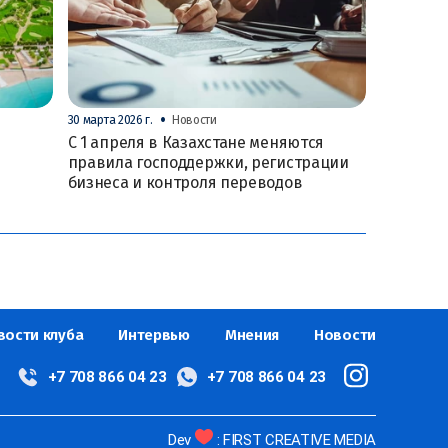
•
30 марта 2026 г.
Новости
С 1 апреля в Казахстане меняются
правила господдержки, регистрации
бизнеса и контроля переводов
вости клуба
Интервью
Мнения
Новости
+7 708 866 04 23
+7 708 866 04 23
Dev
: FIRST CREATIVE MEDIA