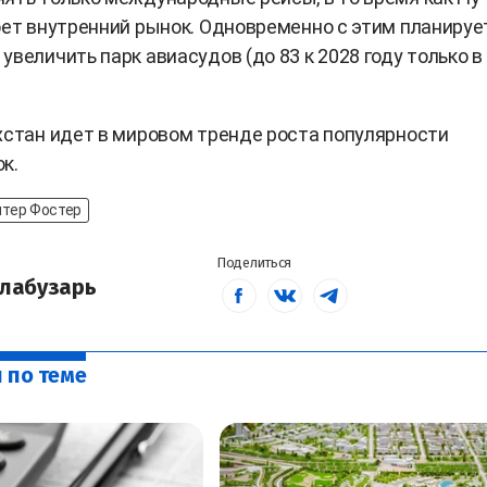
оет внутренний рынок. Одновременно с этим планируе
величить парк авиасудов (до 83 к 2028 году только в 
хстан идет в мировом тренде роста популярности
ок.
итер Фостер
Поделиться
лабузарь
 по теме