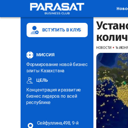
Ново
Устан
ВСТУПИТЬ В КЛУБ
колич
•
НОВОСТИ
14 ИЮНЯ 
МИССИЯ
Формирование новой бизнес
элиты Казахстана
ЦЕЛЬ
Концентрация и развитие
бизнес лидеров по всей
республике
Сейфуллина,498, 9-й