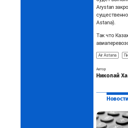
Arystan закр
существенно у
Astana).
Так что Каза
авиаперевоз
Air Astana
П
Автор
Николай Ха
Новости