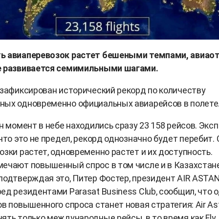
ь авиаперевозок растет бешеными темпами, авиао
е развивается семимильными шагами.
зафиксирован исторический рекорд по количеству
ных одновременно официальных авиарейсов в полете
ин момент в небе находились сразу 23 158 рейсов. Экс
 что это не предел, рекорд однозначно будет перебит.
озки растет, одновременно растет и их доступность.
ечают повышенный спрос в том числе и в Казахстане
подтверждая это, Питер Фостер, президент AIR ASTAN
ед резидентами Parasat Business Club, сообщил, что 
ов повышенного спроса станет новая стратегия: Air As
ять только международные рейсы, в то время как Fly