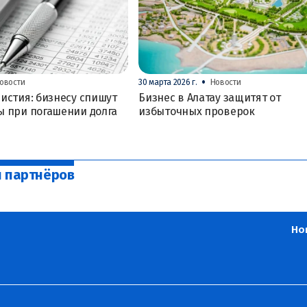
•
овости
30 марта 2026 г.
Новости
истия: бизнесу спишут
Бизнес в Алатау защитят от
ы при погашении долга
избыточных проверок
и партнёров
Но