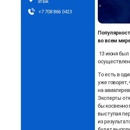
этаж.
+7 708 866 0423
Популярност
во всем мир
13 июня был 
осуществлен
То есть в од
уже говорят,
на авиаперев
Эксперты отм
бы косвенно 
выступая пер
из результат
будет выполн