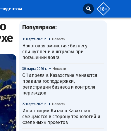
резидентом
по
Популярное:
ухе
•
31 марта 2026 г.
Новости
Налоговая амнистия: бизнесу
спишут пени и штрафы при
погашении долга
•
30 марта 2026 г.
Новости
С 1 апреля в Казахстане меняются
правила господдержки,
регистрации бизнеса и контроля
переводов
•
27 марта 2026 г.
Новости
Инвестиции Китая в Казахстан
смещаются в сторону технологий и
«зеленых» проектов