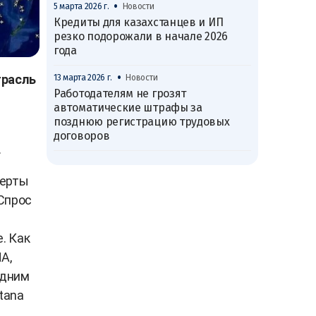
•
5 марта 2026 г.
Новости
Кредиты для казахстанцев и ИП
резко подорожали в начале 2026
года
•
трасль
13 марта 2026 г.
Новости
Работодателям не грозят
автоматические штрафы за
позднюю регистрацию трудовых
договоров
.
перты
 Спрос
. Как
A,
одним
tana