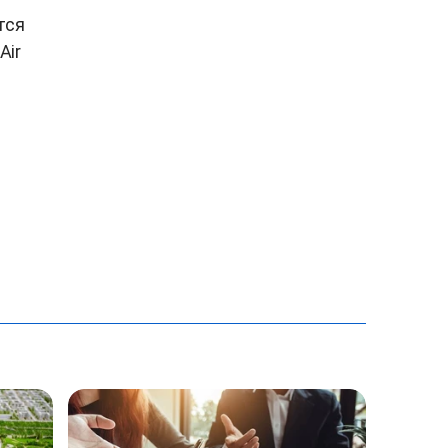
тся
Air