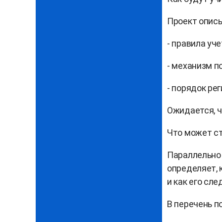
Проект опис
- правила уч
- механизм п
- порядок ре
Ожидается, ч
Что может с
Параллельно 
определяет, 
и как его сле
В перечень п