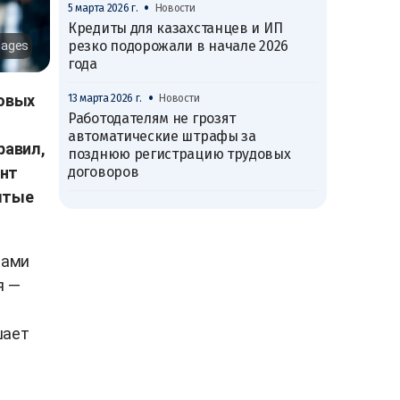
•
5 марта 2026 г.
Новости
Кредиты для казахстанцев и ИП
резко подорожали в начале 2026
mages
года
•
ровых
13 марта 2026 г.
Новости
Работодателям не грозят
автоматические штрафы за
равил,
позднюю регистрацию трудовых
договоров
ент
ытые
вами
я —
шает