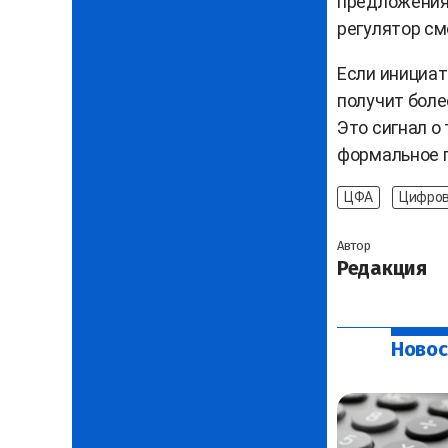
предложения 
регулятор см
Если инициат
получит боле
Это сигнал о
формальное п
ЦФА
Цифров
Автор
Редакция
Новос