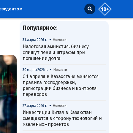
резидентом
Популярное:
•
31 марта 2026 г.
Новости
Налоговая амнистия: бизнесу
спишут пени и штрафы при
погашении долга
•
30 марта 2026 г.
Новости
С 1 апреля в Казахстане меняются
правила господдержки,
регистрации бизнеса и контроля
переводов
•
27 марта 2026 г.
Новости
Инвестиции Китая в Казахстан
смещаются в сторону технологий и
«зеленых» проектов