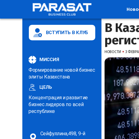
Ново
В Каз
ВСТУПИТЬ В КЛУБ
регис
•
НОВОСТИ
3 ФЕВРАЛ
МИССИЯ
Формирование новой бизнес
элиты Казахстана
ЦЕЛЬ
Концентрация и развитие
бизнес лидеров по всей
республике
Сейфуллина,498, 9-й