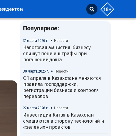
резидентом
Популярное:
•
31 марта 2026 г.
Новости
Налоговая амнистия: бизнесу
спишут пени и штрафы при
погашении долга
•
30 марта 2026 г.
Новости
С 1 апреля в Казахстане меняются
правила господдержки,
регистрации бизнеса и контроля
переводов
•
27 марта 2026 г.
Новости
Инвестиции Китая в Казахстан
смещаются в сторону технологий и
«зеленых» проектов