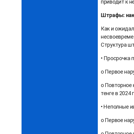
приводит к 
Штрафы: нак
Как и ожидал
несвоевреме
Структура шт
• Просрочка 
o Первое нар
o Повторное 
тенге в 2024 г
• Неполные 
o Первое нар
o Повторное 