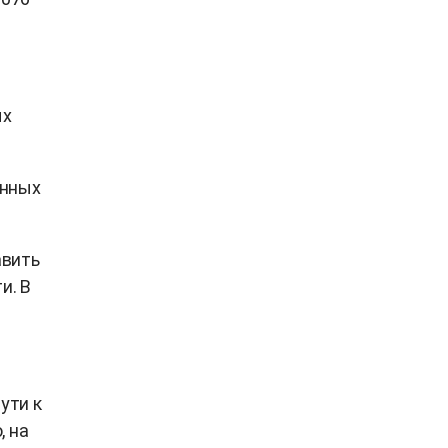
ых
енных
авить
и. В
ути к
, на