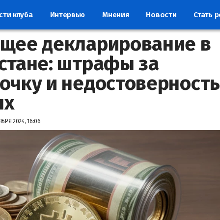
сти клуба
Интервью
Мнения
Новости
Стать 
щее декларирование в
стане: штрафы за
очку и недостоверность
ых
БРЯ 2024, 16:06