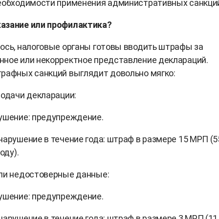
необходимости применения административных санкци
азание или профилактика?
ось, налоговые органы готовы вводить штрафы за
нное или некорректное представление деклараций.
рафных санкций выглядит довольно мягко:
подачи декларации:
ушение: предупреждение.
нарушение в течение года: штраф в размере 15 МРП (5
оду).
или недостоверные данные:
ушение: предупреждение.
нарушение в течение года: штраф в размере 3 МРП (11