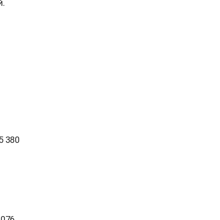
й.
5 380
 076