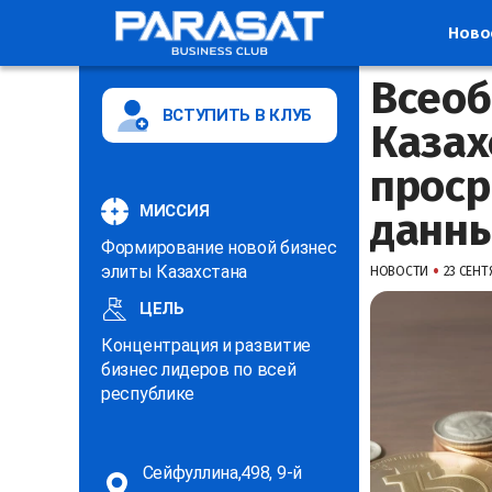
Ново
Всеоб
ВСТУПИТЬ В КЛУБ
Казах
проср
МИССИЯ
данн
Формирование новой бизнес
•
элиты Казахстана
НОВОСТИ
23 СЕНТЯ
ЦЕЛЬ
Концентрация и развитие
бизнес лидеров по всей
республике
Сейфуллина,498, 9-й