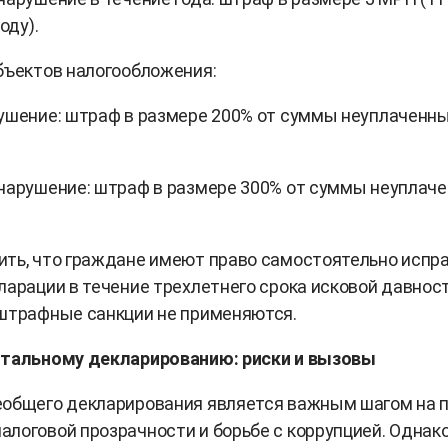
оду).
бъектов налогообложения:
ушение: штраф в размере 200% от суммы неуплаченн
нарушение: штраф в размере 300% от суммы неуплач
ть, что граждане имеют право самостоятельно испр
ларации в течение трехлетнего срока исковой давност
 штрафные санкции не применяются.
отальному декларированию: риски и вызовы
общего декларирования является важным шагом на п
логовой прозрачности и борьбе с коррупцией. Однако