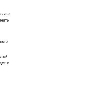
ики не
лнить
шого
стей
дет к
й