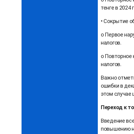
тенге в 2024 г
• Сокрытие о
o Первое нар
налогов.
o Повторное 
налогов.
Важно отмети
ошибки в дек
этом случае
Переход к т
Введение все
повышению на