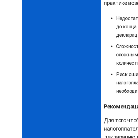
практике воз
Недостат
до конца
декларац
Сложност
сложным 
количест
Риск оши
налогопл
необходи
Рекомендац
Для того что
налогоплате
декларацию, 