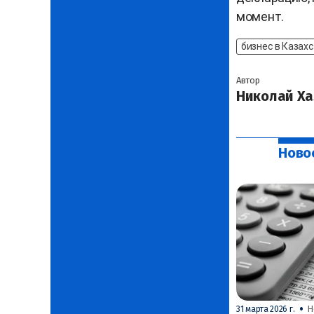
момент.
бизнес в Казах
Автор
Николай Ха
Ново
•
31 марта 2026 г.
Н