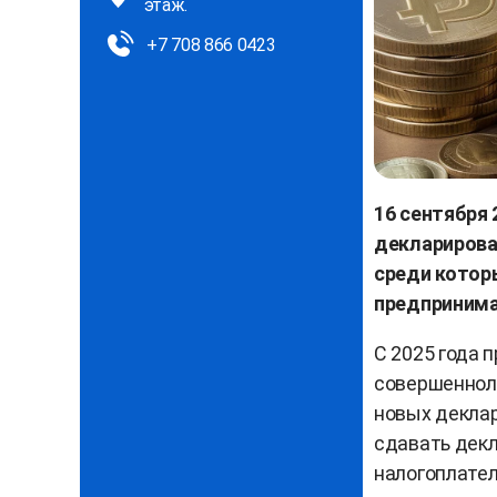
этаж.
+7 708 866 0423
16 сентября
декларирова
среди котор
предпринимат
С 2025 года 
совершенноле
новых деклар
сдавать декл
налогоплател