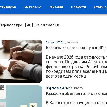
сти клуба
Интервью
Мнения
Новости
Стать 
атериалов про
【ИП】
на parasat.club
5 марта 2026 г.
/ Новости
Кредиты для казахстанцев и ИП р
В начале 2026 года стоимость
выросла. По данным Агентств
финансового рынка Республик
по кредитам для населения и 
всего за один месяц.
16 февраля 2026 г.
/ Новости
Казахстан объявил налоговую ам
В Казахстане запущена налого