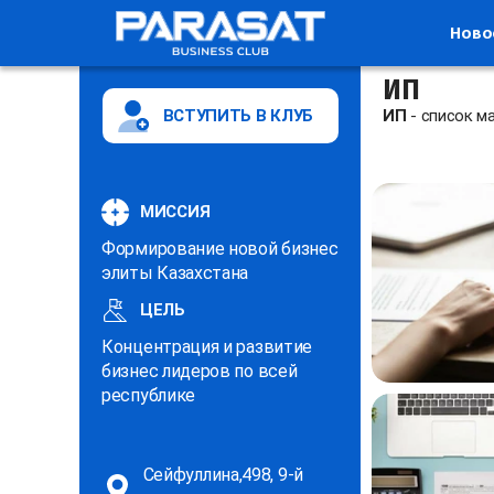
Ново
ИП
ВСТУПИТЬ В КЛУБ
ИП
- список м
МИССИЯ
Формирование новой бизнес
элиты Казахстана
ЦЕЛЬ
Концентрация и развитие
бизнес лидеров по всей
республике
Сейфуллина,498, 9-й