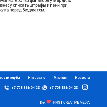
 Министерство финансов утвердило
изнесу списать штрафы и пени при
долга перед бюджетом.
вости клуба
Интервью
Мнения
Новости
+7 708 866 04 23
+7 708 866 04 23
Dev
: FIRST CREATIVE MEDIA