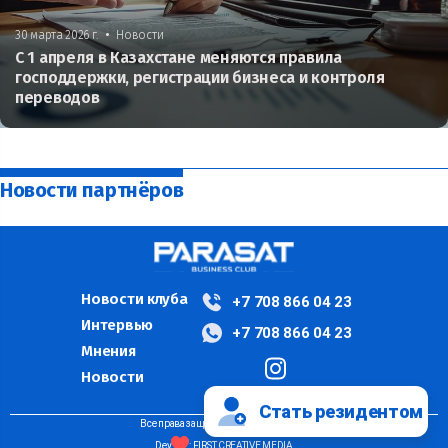
•
30 марта 2026 г.
Новости
С 1 апреля в Казахстане меняются правила
господдержки, регистрации бизнеса и контроля
переводов
Новости партнёров
Новости клуба
+7 708 866 04 23
Интервью
+7 708 866 04 23
Мнения
Новости
Стать резидентом
Все права защищены ©PARASAT, 2024
Dev
: FIRST CREATIVE MEDIA