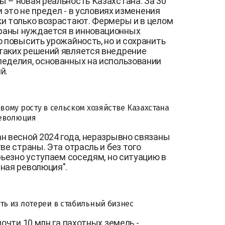
 – новая реальность Казахстана. За 30
и это не предел - в условиях изменения
и только возрастают. Фермеры и в целом
раны нуждается в инновационных
о повысить урожайность, но и сохранить
таких решений является внедрение
леделия, основанных на использовании
ий.
ивому росту в сельском хозяйстве Казахстана
революция
н весной 2024 года, неразрывно связаны
ве страны. Эта отрасль и без того
рьезно уступаем соседям, но ситуацию в
ная революция".
ть из лотереи в стабильный бизнес
почти 10 млн га пахотных земель -