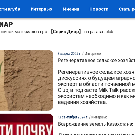
сти клуба
Интервью
Мнения
Новости
Стать 
ИАР
 список материалов про
【Серик Диар】
на parasat.club
3 марта 2025 г.
/ Интервью
Регенеративное сельское хозяйст
Регенеративное сельское хозя
дискуссиях о будущем аграрно
эксперт в области почвенной м
Club, в подкасте Milk Talk ра
экосистем необходимо и как 
ведения хозяйства.
13 сентября 2024 г.
/ Интервью
Возрождение земель Казахстана: