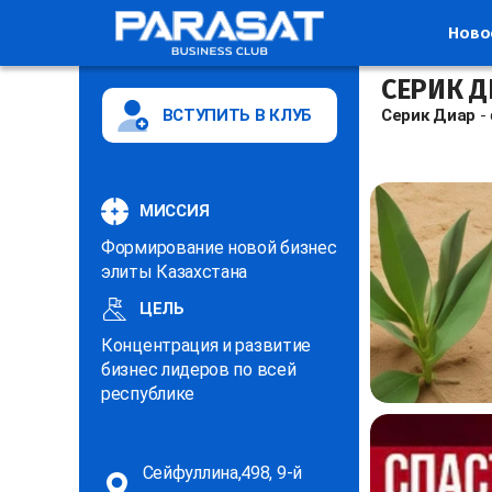
Ново
СЕРИК Д
ВСТУПИТЬ В КЛУБ
Серик Диар
-
МИССИЯ
Формирование новой бизнес
элиты Казахстана
ЦЕЛЬ
Концентрация и развитие
бизнес лидеров по всей
республике
Сейфуллина,498, 9-й