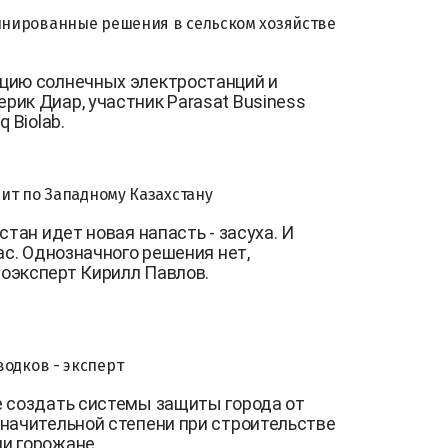
бинированные решения в сельском хозяйстве
цию солнечных электростанций и
ик Диар, участник Parasat Business
q Biolab.
рит по Западному Казахстану
стан идет новая напасть - засуха. И
ас. Однозначного решения нет,
оэксперт Кирилл Павлов.
одков - эксперт
е создать системы защиты города от
начительной степени при строительстве
и горожане.