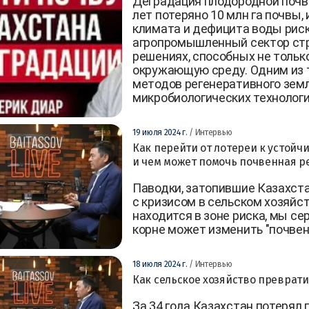
Деградация плодородной почвы
лет потеряно 10 млн га почвы, 
климата и дефицита воды риск
агропромышленный сектор ст
решениях, способных не тольк
окружающую среду. Одним из 
методов регенеративного зем
микробиологических технолог
19 июля 2024 г.
/ Интервью
Как перейти от лотереи к устойч
и чем может помочь почвенная 
Паводки, затопившие Казахста
с кризисом в сельском хозяйст
находится в зоне риска, мы се
корне может изменить "почвен
18 июля 2024 г.
/ Интервью
Как сельское хозяйство преврати
За 34 года Казахстан потерял 