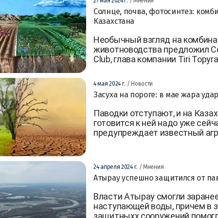
27 мая 2024 г.
/ Мнения
Солнце, почва, фотосинтез: ком
Казахстана
Необычный взгляд на комбина
животноводства предложил Сер
Club, глава компании Tiri Topyra
4 мая 2024 г.
/ Новости
Засуха на пороге: в мае жара уда
Паводки отступают, и на Казах
готовится к ней надо уже сейч
предупреждает известный агр
24 апреля 2024 г.
/ Мнения
Атырау успешно защитился от пав
Власти Атырау смогли заране
наступающей воды, причем в з
защитныхх сооружений помогл