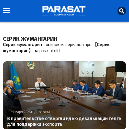
СЕРИК ЖУМАНГАРИН
Серик жумангарин
- список материалов про
【Серик
жумангарин】
на parasat.club
19 января 2026 г.
/ Новости
В правительстве отвергли идею девальвации тенге
для поддержки экспорта