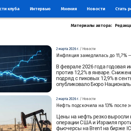
сти клуба
Интервью
Мнения
Новости
Стать 
Материалы автора:
Редакц
2 марта 2026 г.
/ Новости
Инфляция замедлилась до 11,7% 
В феврале 2026 года годовая 
против 12,2% в январе. Снижен
подряд с пиковых 12,9% в сент
опубликовало Бюро Националь
2 марта 2026 г.
/ Новости
Нефть подскочила на 13% после 
Цены на нефть резко выросли 
операции США и Израиля проти
фьючерсы на Brent на бирже IC