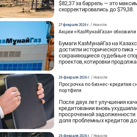
$82,37 за баррель — это макси
скорректировались до $79,38.
27 февраля 2026 г.
/ Новости
Акции «КазМунайГаза» обновили 
Бумаги КазМунайГаз на Казах
достигли исторического пика —
сохраняющиеся судебные спор
проектов, котировки продолжа
26 февраля 2026 г.
/ Новости
Просрочка по бизнес-кредитам с
портфеля
После двух лет улучшения кач
кредитовании вновь ухудшилас
просроченной задолженности б
доля проблемных кредитов дос
26 февраля 2026 г.
/ Новости