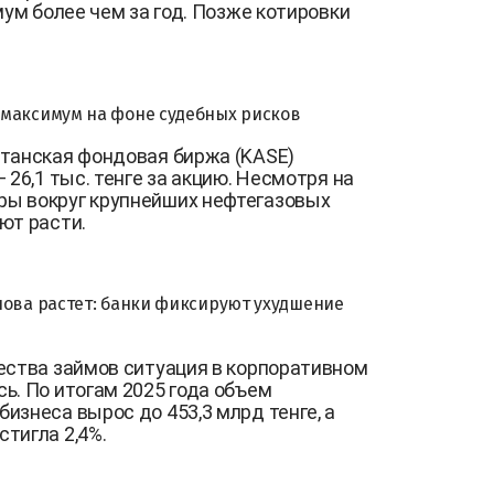
мум более чем за год. Позже котировки
максимум на фоне судебных рисков
станская фондовая биржа (KASE)
 26,1 тыс. тенге за акцию. Несмотря на
ы вокруг крупнейших нефтегазовых
ют расти.
нова растет: банки фиксируют ухудшение
ества займов ситуация в корпоративном
ь. По итогам 2025 года объем
изнеса вырос до 453,3 млрд тенге, а
тигла 2,4%.