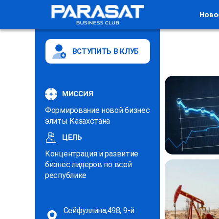
Ново
ВСТУПИТЬ В КЛУБ
МИССИЯ
Формирование новой бизнес
элиты Казахстана
ЦЕЛЬ
Концентрация и развитие
бизнес лидеров по всей
республике
Сейфуллина,498, 9-й