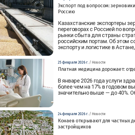
Экспорт под вопросом: зерновик
Россию
Казахстанские экспортеры зе
переговорах с Россией по воп
рынки сбыта для страны страт
российским портам. Об этом 
экспорту и логистике в Астане
25 февраля 2026 г.
/ Новости
Платная медицина дорожает: отд
В январе 2026 года услуги зд
более чем на 17% в годовом в
значительно выше — до 40%. Об
24 февраля 2026 г.
/ Новости
Конаев открывают для частных д
застройщиков