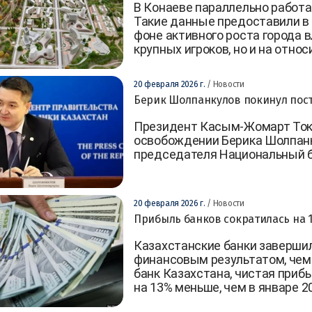
В Конаеве параллельно работа
Такие данные предоставили в
фоне активного роста города в
крупных игроков, но и на отно
20 февраля 2026 г.
/ Новости
Берик Шолпанкулов покинул пост
Президент Касым-Жомарт Ток
освобождении Берика Шолпан
председателя Национальный б
20 февраля 2026 г.
/ Новости
Прибыль банков сократилась на 1
Казахстанские банки завершил
финансовым результатом, чем
банк Казахстана, чистая прибы
на 13% меньше, чем в январе 20