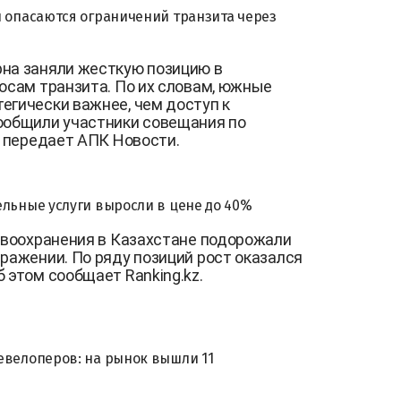
и опасаются ограничений транзита через
рна заняли жесткую позицию в
росам транзита. По их словам, южные
егически важнее, чем доступ к
сообщили участники совещания по
, передает АПК Новости.
ельные услуги выросли в цене до 40%
равоохранения в Казахстане подорожали
ыражении. По ряду позиций рост оказался
 этом сообщает Ranking.kz.
евелоперов: на рынок вышли 11