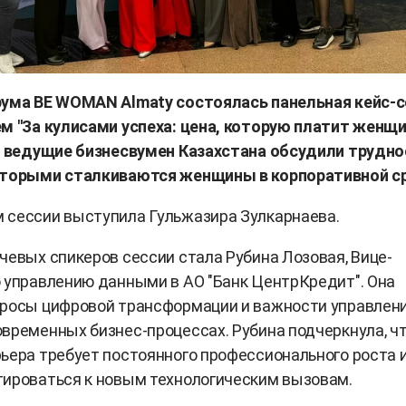
рума BE WOMAN Almaty состоялась панельная кейс-с
м "За кулисами успеха: цена, которую платит женщи
е ведущие бизнесвумен Казахстана обсудили трудно
оторыми сталкиваются женщины в корпоративной с
 сессии выступила Гульжазира Зулкарнаева.
чевых спикеров сессии стала Рубина Лозовая, Вице-
 управлению данными в АО "Банк ЦентрКредит". Она
просы цифровой трансформации и важности управлен
временных бизнес-процессах. Рубина подчеркнула, ч
ьера требует постоянного профессионального роста 
тироваться к новым технологическим вызовам.