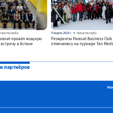
•
овости клуба
11 марта 2026 г.
Новости клуба
arasat провёл мощную
Резиденты Parasat Business Club
встречу в Астане
отличились на турнире Tan Medi
и партнёров
Но