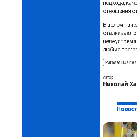
подхода, кач
отношения с 
В целом пан
сталкиваются
целеустремл
любые прегр
Parasat Busines
Автор
Николай Ха
Новост