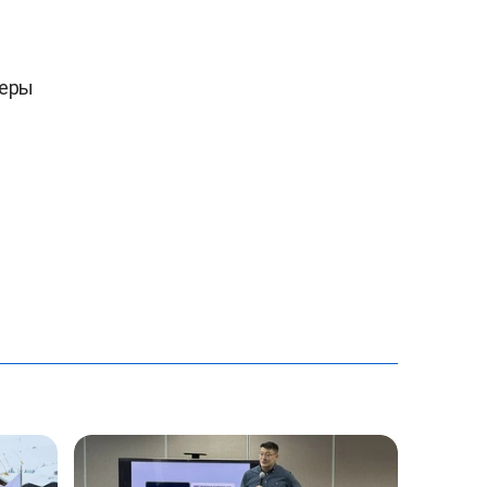
е
деры