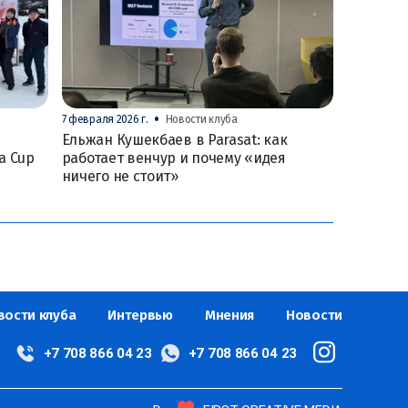
•
7 февраля 2026 г.
Новости клуба
Ельжан Кушекбаев в Parasat: как
a Cup
работает венчур и почему «идея
ничего не стоит»
вости клуба
Интервью
Мнения
Новости
+7 708 866 04 23
+7 708 866 04 23