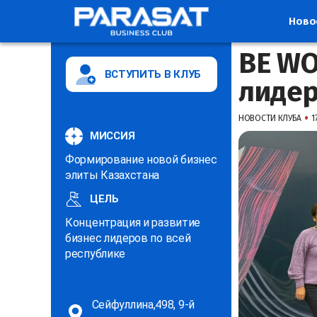
Ново
BE WO
ВСТУПИТЬ В КЛУБ
лидер
•
НОВОСТИ КЛУБА
1
МИССИЯ
Формирование новой бизнес
элиты Казахстана
ЦЕЛЬ
Концентрация и развитие
бизнес лидеров по всей
республике
Сейфуллина,498, 9-й