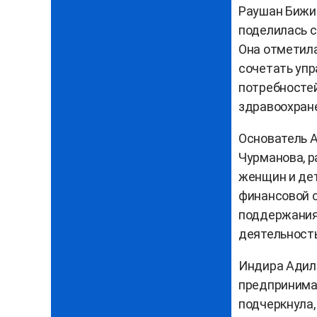
Раушан Бижиг
поделилась с
Она отметил
сочетать упр
потребностей
здравоохран
Основатель А
Чурманова, р
женщин и дет
финансовой с
поддержания
деятельност
Индира Адиль,
предпринимат
подчеркнула,