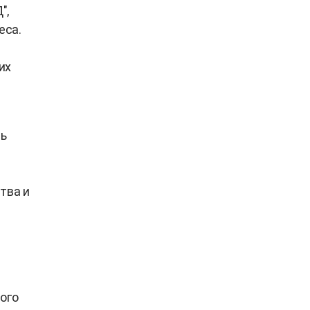
",
еса.
их
ль
тва и
ого