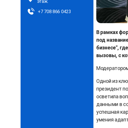
этаж.
+7 708 866 0423
В рамках фо
под название
бизнесе", гд
вызовы, с к
Модератором
Одной из клю
президент по
осветила во
данными в со
успешная кар
умения адап