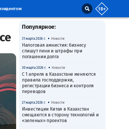
резидентом
Популярное:
се
•
31 марта 2026 г.
Новости
Налоговая амнистия: бизнесу
спишут пени и штрафы при
погашении долга
•
30 марта 2026 г.
Новости
С 1 апреля в Казахстане меняются
правила господдержки,
регистрации бизнеса и контроля
переводов
•
27 марта 2026 г.
Новости
Инвестиции Китая в Казахстан
смещаются в сторону технологий и
«зеленых» проектов