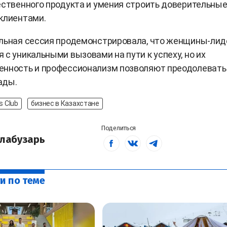
ественного продукта и умения строить доверительны
клиентами.
ельная сессия продемонстрировала, что женщины-ли
 с уникальными вызовами на пути к успеху, но их
енность и профессионализм позволяют преодолевать
ады.
s Club
бизнес в Казахстане
Поделиться
лабузарь
и по теме