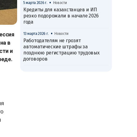
•
5 марта 2026 г.
Новости
Кредиты для казахстанцев и ИП
резко подорожали в начале 2026
года
•
ессия
13 марта 2026 г.
Новости
Работодателям не грозят
на в
автоматические штрафы за
сти и
позднюю регистрацию трудовых
договоров
реде.
ия
то
и