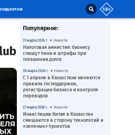
резидентом
Популярное:
•
31 марта 2026 г.
Новости
lub
Налоговая амнистия: бизнесу
спишут пени и штрафы при
погашении долга
•
30 марта 2026 г.
Новости
С 1 апреля в Казахстане меняются
правила господдержки,
регистрации бизнеса и контроля
переводов
•
27 марта 2026 г.
Новости
Инвестиции Китая в Казахстан
смещаются в сторону технологий и
«зеленых» проектов