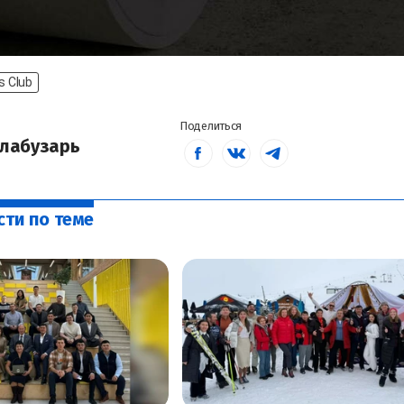
s Club
Поделиться
лабузарь
сти по теме