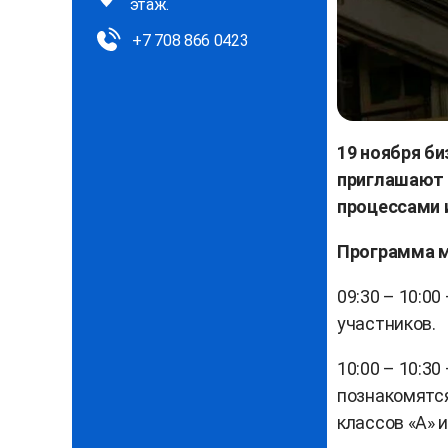
этаж.
+7 708 866 0423
19 ноября б
приглашают 
процессами 
Программа 
09:30 – 10:0
участников.
10:00 – 10:30
познакомятся
классов «A» и