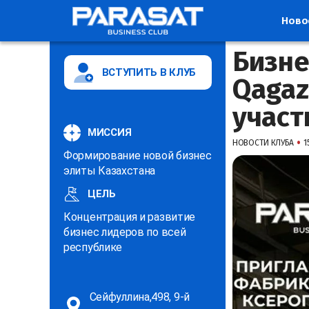
Ново
Бизне
ВСТУПИТЬ В КЛУБ
Qagaz
участ
МИССИЯ
•
НОВОСТИ КЛУБА
1
Формирование новой бизнес
элиты Казахстана
ЦЕЛЬ
Концентрация и развитие
бизнес лидеров по всей
республике
Сейфуллина,498, 9-й