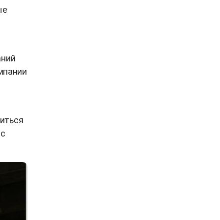
ые
аний
омпании
миться
 с