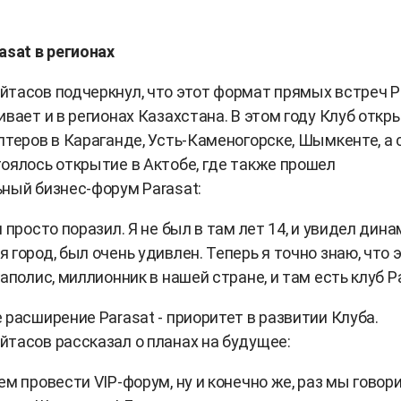
asat в регионах
тасов подчеркнул, что этот формат прямых встреч P
ивает и в регионах Казахстана. В этом году Клуб откр
птеров в Караганде, Усть-Каменогорске, Шымкенте, а
оялось открытие в Актобе, где также прошел
ный бизнес-форум Parasat:
 просто поразил. Я не был в там лет 14, и увидел дин
 город, был очень удивлен. Теперь я точно знаю, что 
аполис, миллионник в нашей стране, и там есть клуб P
 расширение Parasat - приоритет в развитии Клуба.
тасов рассказал о планах на будущее:
ем провести VIP-форум, ну и конечно же, раз мы говор