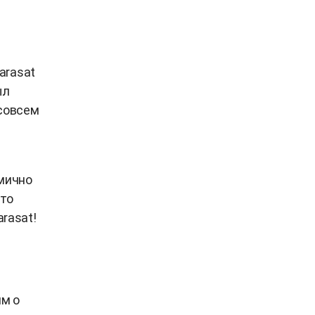
arasat
ыл
 совсем
амично
это
arasat!
им о