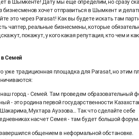
йдет в Шымкенте! Дату мы еще определим, но сразу ск
из бизнесменов хочет отправиться в Шымкент и делат
айте это через Parasat! Как вы будете искать там парт
есть чаптер, реальные бизнесмены, которые обязатель
скажут, покажут, у кого какая репутация, кто чем и как
 в Семей
о уже традиционная площадка для Parasat, но этим п
раничиваются:
наш город - Семей. Там проведем образовательный ф
ный - это родина первой государственности Казахста
 Шакарима, Мухтара Ауэзова... Так что сделайте себе
едневниках насчет Семея - там будет большой форум
 завершился общением в неформальной обстановке.