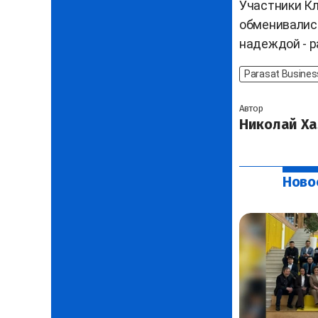
Участники Кл
обменивались
надеждой - р
Parasat Busines
Автор
Николай Ха
Ново