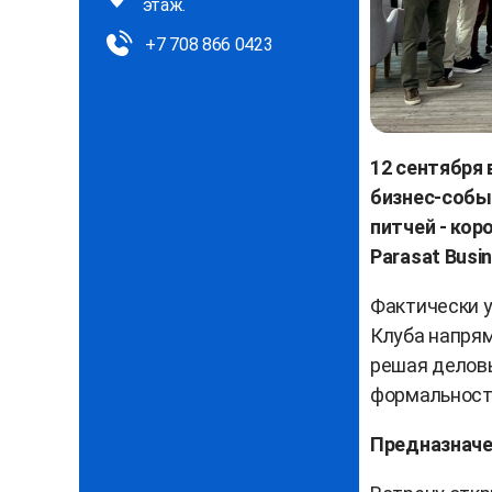
этаж.
+7 708 866 0423
12 сентября 
бизнес-собы
питчей - кор
Parasat Busi
Фактически у
Клуба напря
решая делов
формальност
Предназначен