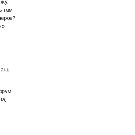
ажу:
ь там
неров?
но
ланы
орум.
на,
.