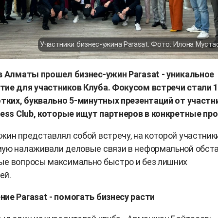
Участники бизнес-ужина Parasat. Фото: Илона Муст
в Алматы прошел бизнес-ужин Parasat - уникальное
тие для участников Клуба. Фокусом встречи стали 
отких, буквально 5-минутных презентаций от участн
ness Club, которые ищут партнеров в конкретные пр
жин представлял собой встречу, на которой участник
мую налаживали деловые связи в неформальной обста
ые вопросы максимально быстро и без лишних
ей.
ие Parasat - помогать бизнесу расти