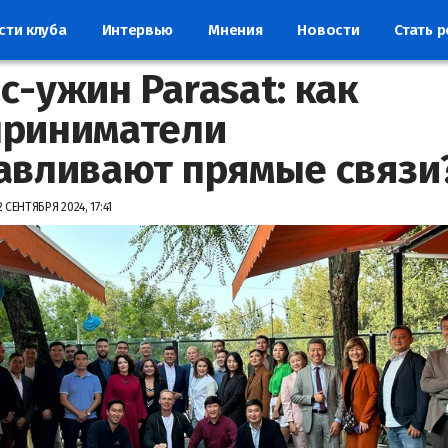
сти клуба
Интервью
Мнения
Новости
Стать 
с-ужин Parasat: как
приниматели
авливают прямые связи
2 СЕНТЯБРЯ 2024, 17:41