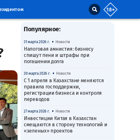
резидентом
Популярное:
•
31 марта 2026 г.
Новости
?
Налоговая амнистия: бизнесу
спишут пени и штрафы при
погашении долга
•
30 марта 2026 г.
Новости
С 1 апреля в Казахстане меняются
правила господдержки,
регистрации бизнеса и контроля
переводов
•
27 марта 2026 г.
Новости
Инвестиции Китая в Казахстан
смещаются в сторону технологий и
«зеленых» проектов