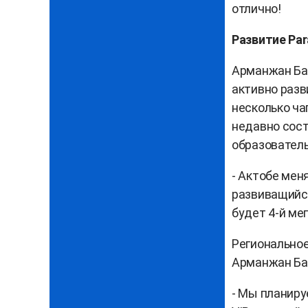
отлично!
Развитие Par
Арманжан Бай
активно разв
несколько ча
недавно сост
образователь
- Актобе меня
развиващийся
будет 4-й мег
Региональное
Арманжан Бай
- Мы планиру