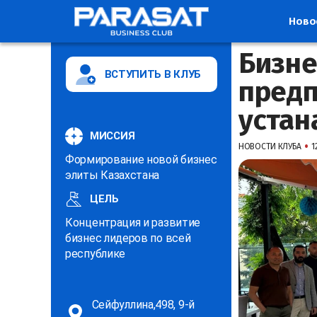
Ново
Бизне
ВСТУПИТЬ В КЛУБ
пред
устан
МИССИЯ
•
НОВОСТИ КЛУБА
1
Формирование новой бизнес
элиты Казахстана
ЦЕЛЬ
Концентрация и развитие
бизнес лидеров по всей
республике
Сейфуллина,498, 9-й