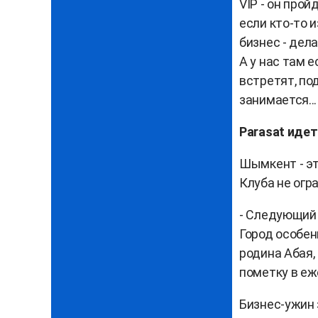
VIP - он про
если кто-то 
бизнес - дел
А у нас там 
встретят, под
занимается...
Parasat идет
Шымкент - эт
Клуба не ог
- Следующий 
Город особен
родина Абая,
пометку в еж
Бизнес-ужин