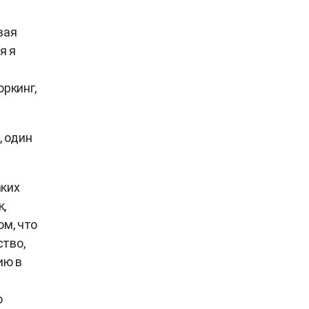
вая
я я
оркинг,
, один
аких
,
ом, что
ство,
ию в
о