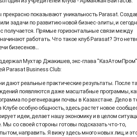
ыл один из учредителей клуба - Арманжан Байтасов:
ы прекрасно показывают уникальность Parasat. Созда
вили задачи по развитию новой бизнес-элиты, и сегодн
нас получается. Прямые горизонтальные связи между
начинают работать. Что такое клуб Parasat? Это нетв
чи бизесенов...
ддержал Мухтар Джакишев, экс-глава "КазАтомПром"
й Parasat Business Club:
чи дают реальные практические результаты. После т
ждений появляются даже масштабные программы, как
ограмма по регенерации почвы в Казахстане. Дело в т
 Клубе особую общность, здесь растет новое сообще
рирует идеи, делает нашу экономику и в целом ситуац
. Мы со своей стороны готовы подсказать что-то,
пытом, направить. Я вижу здесь много новых лиц, и эт