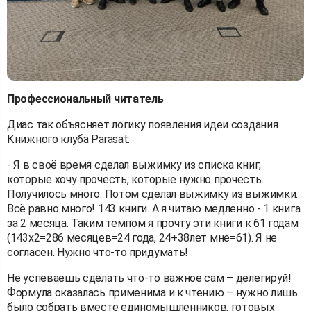
Профессиональный читатель
Диас так объясняет логику появления идеи создания
Книжного клуба Parasat:
- Я в своё время сделал выжимку из списка книг,
которые хочу прочесть, которые нужно прочесть.
Получилось много. Потом сделал выжимку из выжимки.
Всё равно много! 143 книги. А я читаю медленно - 1 книга
за 2 месяца. Таким темпом я прочту эти книги к 61 годам
(143х2=286 месяцев=24 года, 24+38лет мне=61). Я не
согласен. Нужно что-то придумать!
Не успеваешь сделать что-то важное сам – делегируй!
Формула оказалась применима и к чтению – нужно лишь
было собрать вместе единомышленников, готовых