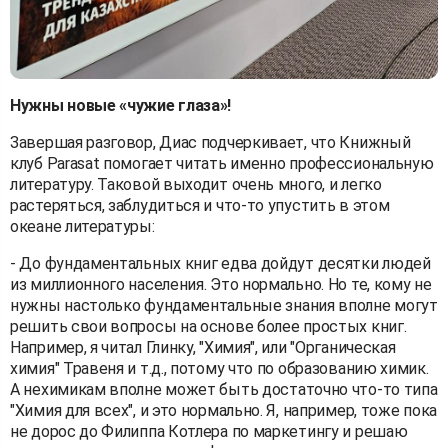
Нужны новые «чужие глаза»!
Завершая разговор, Диас подчеркивает, что Книжный
клуб Parasat помогает читать именно профессиональную
литературу. Таковой выходит очень много, и легко
растеряться, заблудиться и что-то упустить в этом
океане литературы:
- До фундаментальных книг едва дойдут десятки людей
из миллионного населения. Это нормально. Но те, кому не
нужны настолько фундаментальные знания вполне могут
решить свои вопросы на основе более простых книг.
Например, я читал Глинку, "Химия", или "Органическая
химия" Травеня и т.д., потому что по образованию химик.
А нехимикам вполне может быть достаточно что-то типа
"Химия для всех", и это нормально. Я, например, тоже пока
не дорос до Филиппа Котлера по маркетингу и решаю