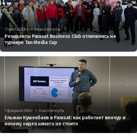
•
11 марта 2026 г.
Новости клуба
Резиденты Parasat Business Club отличились на
турнире Tan Media Cup
•
7 февраля 2026 г.
Новости клуба
Ельжан Кушекбаев в Parasat: как работает венчур и
почему «идея ничего не стоит»