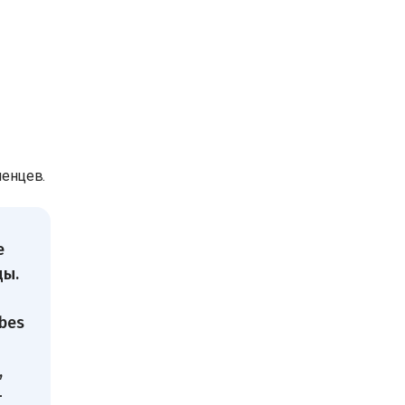
ленцев.
е
ды.
bes
,
-