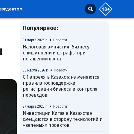
резидентом
Популярное:
•
31 марта 2026 г.
Новости
и
Налоговая амнистия: бизнесу
спишут пени и штрафы при
погашении долга
•
30 марта 2026 г.
Новости
С 1 апреля в Казахстане меняются
правила господдержки,
регистрации бизнеса и контроля
переводов
•
27 марта 2026 г.
Новости
Инвестиции Китая в Казахстан
смещаются в сторону технологий и
«зеленых» проектов