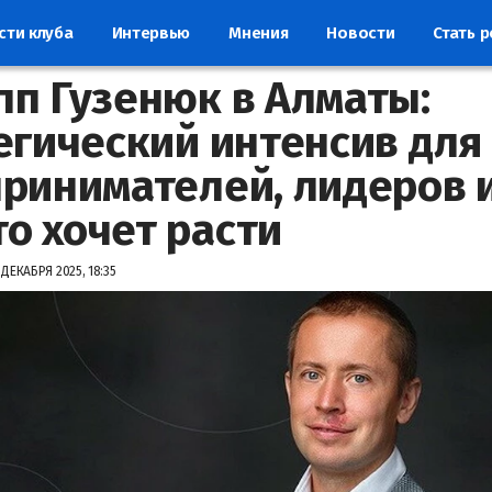
сти клуба
Интервью
Мнения
Новости
Стать 
п Гузенюк в Алматы:
егический интенсив для
ринимателей, лидеров 
то хочет расти
 ДЕКАБРЯ 2025, 18:35