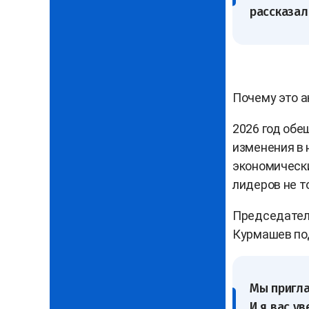
рассказал
Почему это а
2026 год об
изменения в 
экономически
лидеров не т
Председател
Курмашев по
Мы пригла
И я вас у