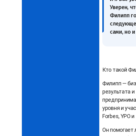
Уверен, ч
Филипп го
следующем
сами, но 
Кто такой Фи
Филипп — биз
результата и
предпринима
уровня и уч
Forbes, YPO 
Он помогает 