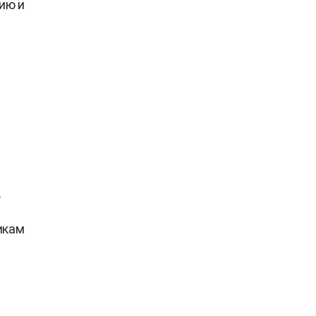
ию и
.
икам