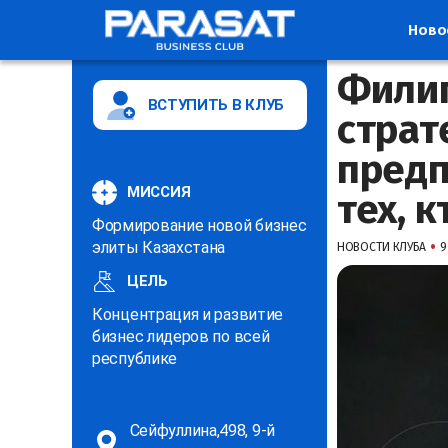
Ново
Филип
ВСТУПИТЬ В КЛУБ
страт
предп
МИССИЯ
тех, к
Формирование новой бизнес
•
элиты Казахстана
НОВОСТИ КЛУБА
9
ЦЕЛЬ
Концентрация и развитие
бизнес лидеров по всей
республике
Сейфуллина,498, 9-й