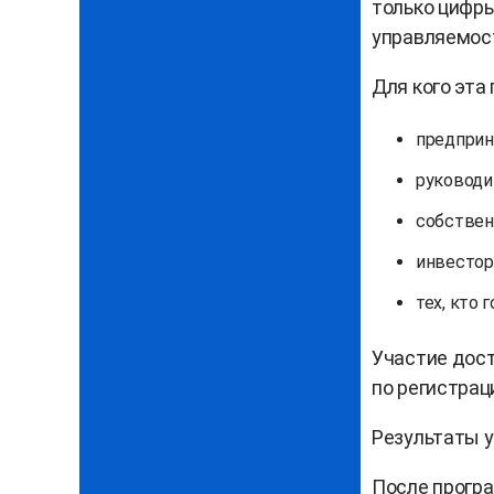
только цифры
управляемос
Для кого эта
предприн
руководи
собствен
инвестор
тех, кто 
Участие дост
по регистрац
Результаты 
После програ