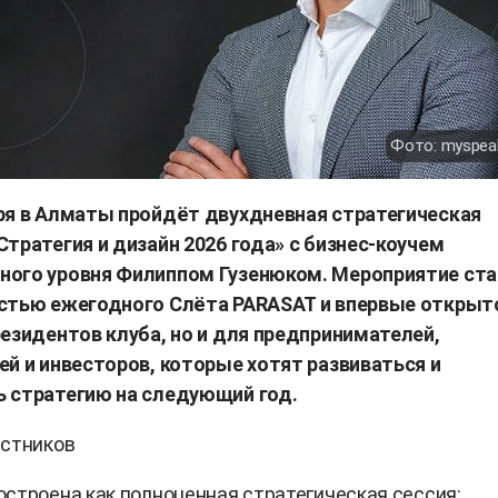
Фото: myspeak
ря в Алматы пройдёт двухдневная стратегическая
тратегия и дизайн 2026 года» с бизнес-коучем
ого уровня Филиппом Гузенюком. Мероприятие ста
стью ежегодного Слёта PARASAT и впервые открыт
езидентов клуба, но и для предпринимателей,
й и инвесторов, которые хотят развиваться и
 стратегию на следующий год.
астников
строена как полноценная стратегическая сессия: