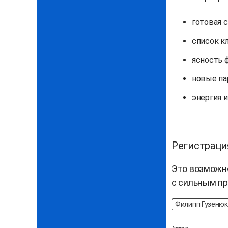
готовая с
список к
ясность 
новые па
энергия и
Регистраци
Это возможно
с сильным п
Филипп Гузенюк