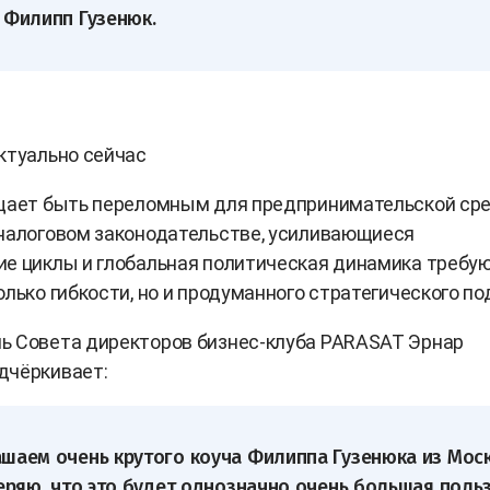
 Филипп Гузенюк.
ктуально сейчас
ещает быть переломным для предпринимательской ср
налоговом законодательстве, усиливающиеся
е циклы и глобальная политическая динамика требую
олько гибкости, но и продуманного стратегического по
ь Совета директоров бизнес-клуба PARASAT Эрнар
дчёркивает:
шаем очень крутого коуча Филиппа Гузенюка из Мос
веряю, что это будет однозначно очень большая польз