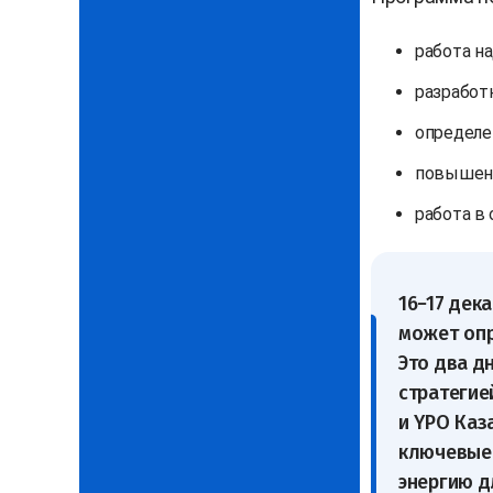
работа н
разработк
определе
повышени
работа в
16−17 дек
может опр
Это два д
стратегие
и YPO Каз
ключевые 
энергию д