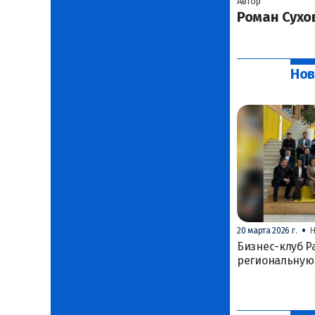
Автор
Роман Сухо
Нов
•
20 марта 2026 г.
Н
Бизнес-клуб P
региональную 