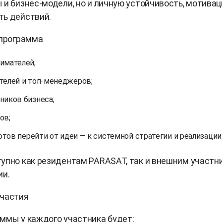
 и бизнес-модели, но и личную устойчивость, мотивац
ть действий.
 программа
имателей;
телей и топ-менеджеров;
ников бизнеса;
ов;
готов перейти от идеи — к системной стратегии и реализации
упно как резидентам PARASAT, так и внешним участн
ии.
участия
ммы у каждого участника будет: