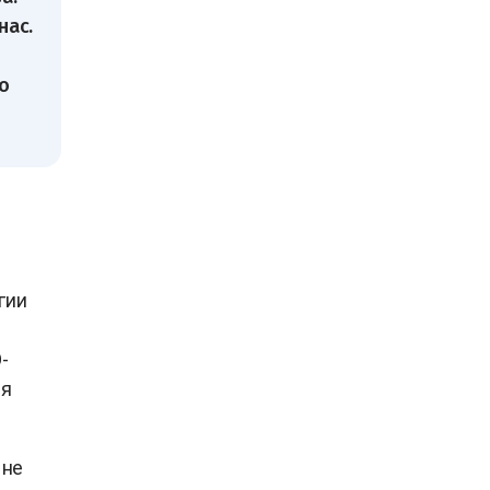
нас.
о
гии
-
ая
 не