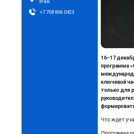
этаж.
+7 708 866 0423
16–17 декаб
программа «С
международн
ключевой ча
только для р
руководителе
формировать
Что ждёт уч
Программа по