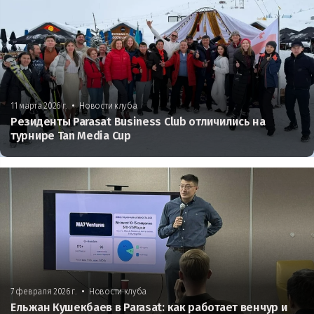
•
11 марта 2026 г.
Новости клуба
Резиденты Parasat Business Club отличились на
турнире Tan Media Cup
•
7 февраля 2026 г.
Новости клуба
Ельжан Кушекбаев в Parasat: как работает венчур и