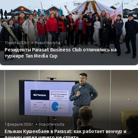
•
11 марта 2026 г.
Новости клуба
Резиденты Parasat Business Club отличились на
турнире Tan Media Cup
•
7 февраля 2026 г.
Новости клуба
Ельжан Кушекбаев в Parasat: как работает венчур и
почему «идея ничего не стоит»