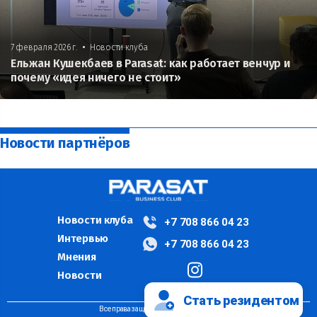
•
7 февраля 2026 г.
Новости клуба
Ельжан Кушекбаев в Parasat: как работает венчур и
почему «идея ничего не стоит»
Новости партнёров
Новости клуба
+7 708 866 04 23
Интервью
+7 708 866 04 23
Мнения
Новости
Стать резидентом
Все права защищены ©PARASAT, 2024