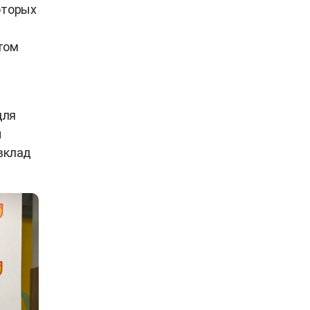
оторых
том
для
ы
вклад