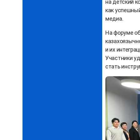
на детский к
как успешный
медиа.
На форуме о
казахоязычно
и их интегра
Участники уд
стать инстру