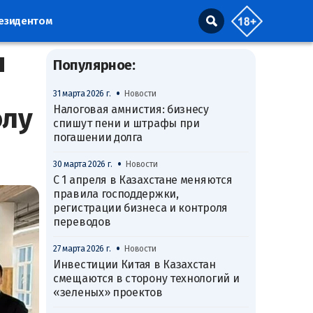
резидентом
я
Популярное:
•
31 марта 2026 г.
Новости
олу
Налоговая амнистия: бизнесу
спишут пени и штрафы при
погашении долга
•
30 марта 2026 г.
Новости
С 1 апреля в Казахстане меняются
правила господдержки,
регистрации бизнеса и контроля
переводов
•
27 марта 2026 г.
Новости
Инвестиции Китая в Казахстан
смещаются в сторону технологий и
«зеленых» проектов