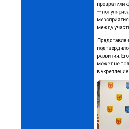
превратили ф
— популяриза
мероприятия 
между участ
Представленн
подтвердило:
развития. Ег
может не тол
в укрепление