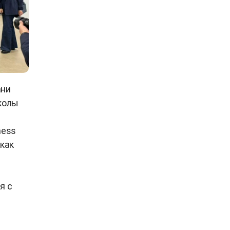
ани
колы
ness
 как
я с