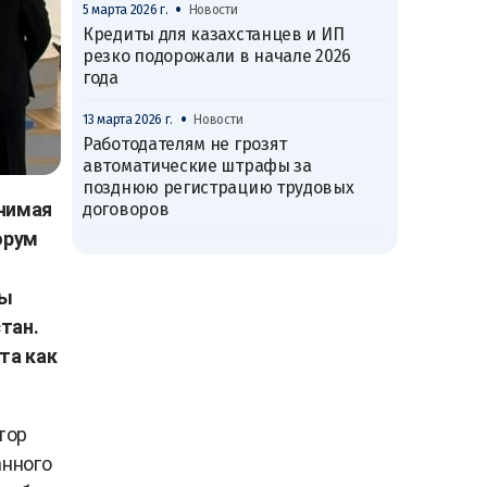
•
5 марта 2026 г.
Новости
Кредиты для казахстанцев и ИП
резко подорожали в начале 2026
года
•
13 марта 2026 г.
Новости
Работодателям не грозят
автоматические штрафы за
позднюю регистрацию трудовых
ачимая
договоров
орум
лы
тан.
та как
тор
анного