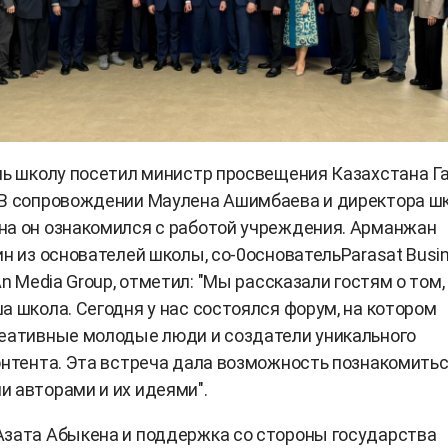
нь школу посетил министр просвещения Казахстана Г
 В сопровождении Маулена Ашимбаева и директора ш
на он ознакомился с работой учреждения. Арманжан
ин из основателей школы, со-0основательParasat Busi
An Media Group, отметил: "Мы рассказали гостям о том,
а школа. Сегодня у нас состоялся форум, на котором
еативные молодые люди и создатели уникального
онтента. Эта встреча дала возможность познакомитьс
 авторами и их идеями".
Азата Абыкена и поддержка со стороны государства