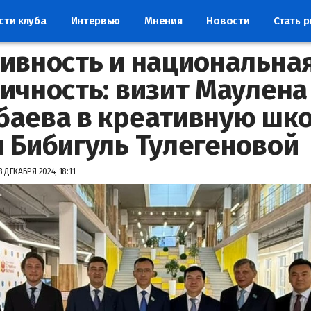
сти клуба
Интервью
Мнения
Новости
Стать 
ивность и национальна
ичность: визит Маулена
аева в креативную шк
 Бибигуль Тулегеновой
8 ДЕКАБРЯ 2024, 18:11