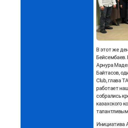
В этот же де
Бейсембаев.
Арнура Маде
Байтасов, од
Club, глава T
работает наш
собрались кр
казахского к
талантливыми
Инициатива 