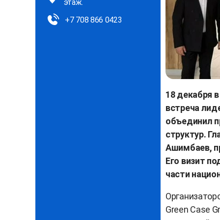
этаж.
+7 708 866 0423
18 декабря в
встреча лид
объединил п
структур. Г
Ашимбаев, п
Его визит п
части нацио
Организатор
Green Case G