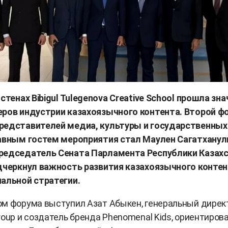
 стенах Bibigul Tulegenova Creative School прошла зн
еров индустрии казахоязычного контента. Второй ф
редставителей медиа, культуры и государственных
лавным гостем мероприятия стал Маулен Сагатхану
редседатель Сената Парламента Республики Казахс
одчеркнул важность развития казахоязычного контен
нальной стратегии.
ом форума выступил Азат Абыкен, генеральный дирек
roup и создатель бренда Phenomenal Kids, ориентиров