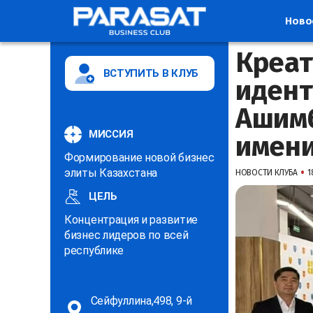
Ново
Креат
ВСТУПИТЬ В КЛУБ
идент
Ашимб
МИССИЯ
имени
Формирование новой бизнес
•
элиты Казахстана
НОВОСТИ КЛУБА
1
ЦЕЛЬ
Концентрация и развитие
бизнес лидеров по всей
республике
Сейфуллина,498, 9-й