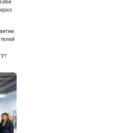
 себя
через
витии
ителей
гут