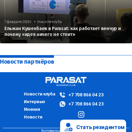
•
7 февраля 2026 г.
Новости клуба
Ельжан Кушекбаев в Parasat: как работает венчур и
почему «идея ничего не стоит»
Новости партнёров
Новости клуба
+7 708 866 04 23
Интервью
+7 708 866 04 23
Мнения
Новости
Стать резидентом
Все права защищены ©PARASAT, 2024