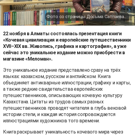
Фото со страницы Досыма Сатпаева (Facebook)
22 ноября в Алматы состоялась презентация книги
«Кочевая цивилизация и европейские путешественники
XVII–XIX вв. Живопись, графика и картография», а уже
сейчас это уникальное издание можно приобрести в
магазине «Меломан».
Это уникальное издание представлено сразу на трёх
языках: казахском, русском и английском. Книга
объединяет антикварные иллюстрации, графику и карты,
а также редкие свидетельства европейских
путешественников, описывающих кочевую культуру
Казахстана. Цитаты из трудов самых разных
путешественников проводят читателя в глубь вековой
истории степи, и каждая история сопровождается
иллюстрациями художников того времени.
Книга раскрывает уникальность кочевого мира через