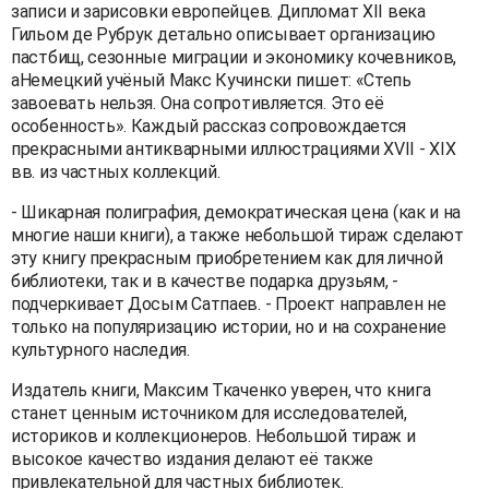
записи и зарисовки европейцев. Дипломат XII века
Гильом де Рубрук детально описывает организацию
пастбищ, сезонные миграции и экономику кочевников,
аНемецкий учёный Макс Кучински пишет: «Степь
завоевать нельзя. Она сопротивляется. Это её
особенность». Каждый рассказ сопровождается
прекрасными антикварными иллюстрациями XVII - XIX
вв. из частных коллекций.
- Шикарная полиграфия, демократическая цена (как и на
многие наши книги), а также небольшой тираж сделают
эту книгу прекрасным приобретением как для личной
библиотеки, так и в качестве подарка друзьям, -
подчеркивает Досым Сатпаев. - Проект направлен не
только на популяризацию истории, но и на сохранение
культурного наследия.
Издатель книги, Максим Ткаченко уверен, что книга
станет ценным источником для исследователей,
историков и коллекционеров. Небольшой тираж и
высокое качество издания делают её также
привлекательной для частных библиотек.