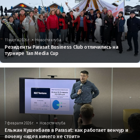
•
11 марта 2026 г.
Новости клуба
Резиденты Parasat Business Club отличились на
турнире Tan Media Cup
•
7 февраля 2026 г.
Новости клуба
Ельжан Кушекбаев в Parasat: как работает венчур и
почему «идея ничего не стоит»