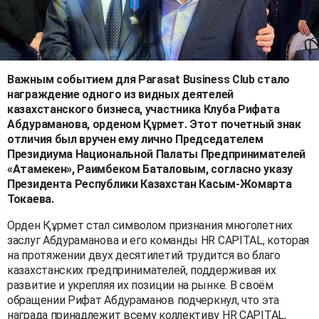
Важным событием для Parasat Business Club стало
награждение одного из видных деятелей
казахстанского бизнеса, участника Клуба Рифата
Абдураманова, орденом Құрмет. Этот почетный знак
отличия был вручен ему лично Председателем
Президиума Национальной Палаты Предпринимателей
«Атамекен», Раимбеком Баталовым, согласно указу
Президента Республики Казахстан Касым-Жомарта
Токаева.
Орден Құрмет стал символом признания многолетних
заслуг Абдураманова и его команды HR CAPITAL, которая
на протяжении двух десятилетий трудится во благо
казахстанских предпринимателей, поддерживая их
развитие и укрепляя их позиции на рынке. В своём
обращении Рифат Абдураманов подчеркнул, что эта
награда принадлежит всему коллективу HR CAPITAL,