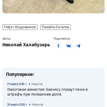
Рифат Абдураманов
Раимбек Баталов
Автор
Поделиться
Николай Халабузарь
Популярное:
•
31 марта 2026 г.
Новости
Налоговая амнистия: бизнесу спишут пени и
штрафы при погашении долга
•
30 марта 2026 г.
Новости