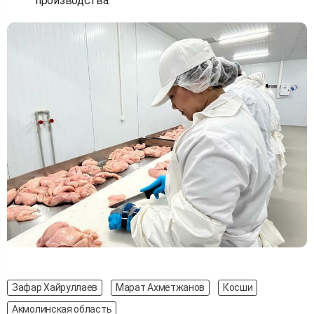
производства.
Зафар Хайруллаев
Марат Ахметжанов
Косши
Акмолинская область