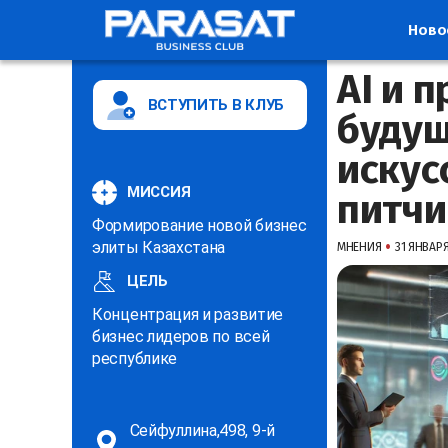
Ново
AI и 
ВСТУПИТЬ В КЛУБ
будущ
искус
МИССИЯ
питчи
Формирование новой бизнес
•
элиты Казахстана
МНЕНИЯ
31 ЯНВАРЯ 
ЦЕЛЬ
Концентрация и развитие
бизнес лидеров по всей
республике
Сейфуллина,498, 9-й