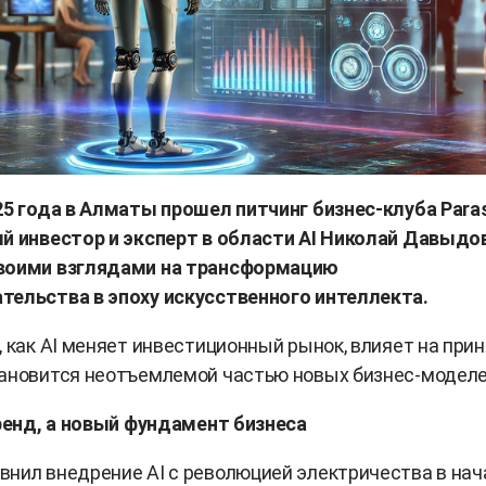
25 года в Алматы прошел питчинг бизнес-клуба Paras
й инвестор и эксперт в области AI Николай Давыдо
воими взглядами на трансформацию
тельства в эпоху искусственного интеллекта.
, как AI меняет инвестиционный рынок, влияет на при
тановится неотъемлемой частью новых бизнес-моделе
тренд, а новый фундамент бизнеса
нил внедрение AI с революцией электричества в нач