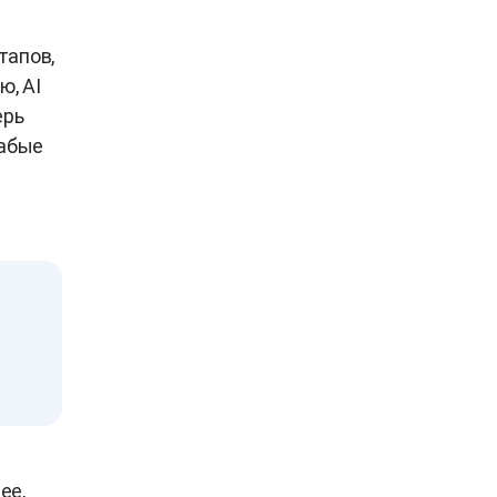
тапов,
ю, AI
ерь
лабые
ее,