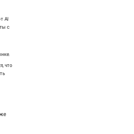
т AI
ты с
ынке.
л, что
ть
уже