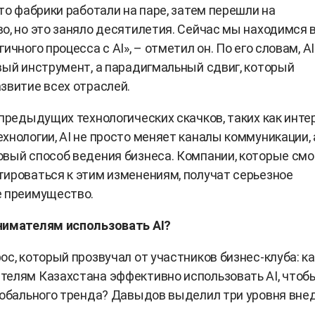
-то фабрики работали на паре, затем перешли на
о, но это заняло десятилетия. Сейчас мы находимся 
ичного процесса с AI», – отметил он. По его словам, AI
вый инструмент, а парадигмальный сдвиг, который
звитие всех отраслей.
 предыдущих технологических скачков, таких как инте
хнологии, AI не просто меняет каналы коммуникации, 
вый способ ведения бизнеса. Компании, которые смо
ироваться к этим изменениям, получат серьезное
е преимущество.
нимателям использовать AI?
ос, который прозвучал от участников бизнес-клуба: ка
елям Казахстана эффективно использовать AI, чтоб
лобального тренда? Давыдов выделил три уровня вне