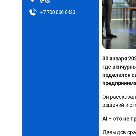
этаж.
+7 708 866 0423
30 января 20
где венчурны
поделился с
предпринима
Он рассказал
решений и с
AI – это не 
Давыдов срав