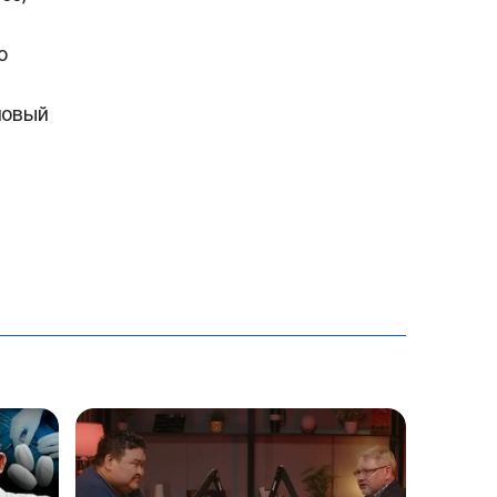
о
 новый