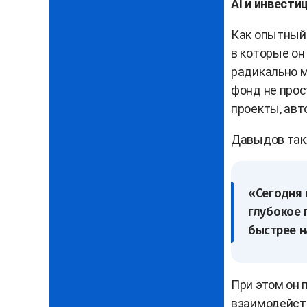
AI и инвести
Как опытный 
в которые он 
радикально м
фонд не прос
проекты, авт
Давыдов такж
«Сегодня 
глубокое 
быстрее н
При этом он 
взаимодейств