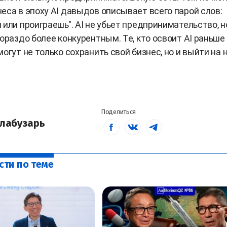
еса в эпоху AI давыдов описывает всего парой слов:
 или проиграешь". AI не убьет предпринимательство, н
гораздо более конкурентным. Те, кто освоит AI раньше
могут не только сохранить свой бизнес, но и выйти на
Поделиться
лабузарь
сти по теме