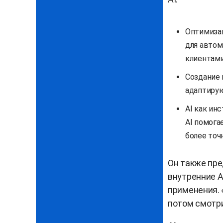
Оптимизац
для автом
клиентами
Создание 
адаптирую
AI как ин
AI помога
более точ
Он также пре
внутренние A
применения. 
потом смотрит