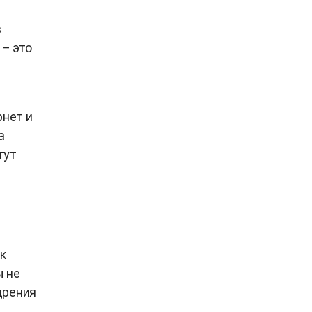
в
 – это
рнет и
а
гут
к
ы не
дрения