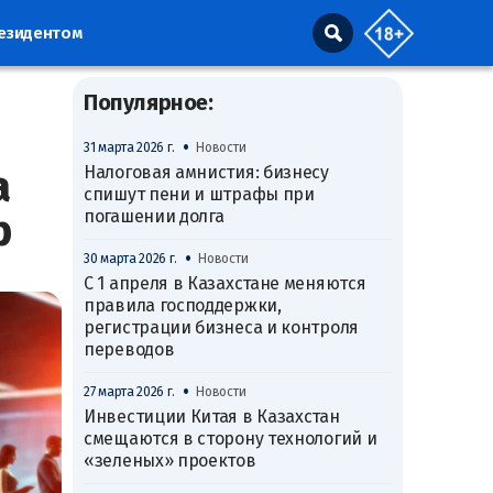
резидентом
Популярное:
•
31 марта 2026 г.
Новости
а
Налоговая амнистия: бизнесу
спишут пени и штрафы при
b
погашении долга
•
30 марта 2026 г.
Новости
С 1 апреля в Казахстане меняются
правила господдержки,
регистрации бизнеса и контроля
переводов
•
27 марта 2026 г.
Новости
Инвестиции Китая в Казахстан
смещаются в сторону технологий и
«зеленых» проектов