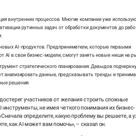
ия внутренних процессов. Многие компании уже использую
атизации рутинных задач: от обработки документов до рабо
.
новых AI-продуктов. Предприниматели, которые первыми
т AI в свои бизнес-модели, смогут занять новые ниши на р
струмент стратегического планирования. Давыдов подчеркну
ет анализировать данные, предсказывать тренды и принима
ные решения.
достерег участников от желания строить сложные
I-инструменты, не имея четкого понимания их бизнес-
«Сначала определите, какую проблему вы решаете, а 
е, как AI может вам помочь», – сказал он.