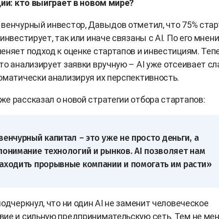
ции: кто выиграет в новом мире?
венчурный инвестор, Давыдов отметил, что 75% стар
инвестирует, так или иначе связаны с AI. По его мнени
еняет подход к оценке стартапов и инвестициям. Теп
то анализирует заявки вручную – AI уже отсеивает с
оматически анализируя их перспективность.
е рассказал о новой стратегии отбора стартапов:
венчурный капитал – это уже не просто деньги, а
понимание технологий и рынков. AI позволяет нам
аходить прорывные компании и помогать им расти»
подчеркнул, что ни один AI не заменит человеческое
ие и сильную предпринимательскую сеть. Тем не мен