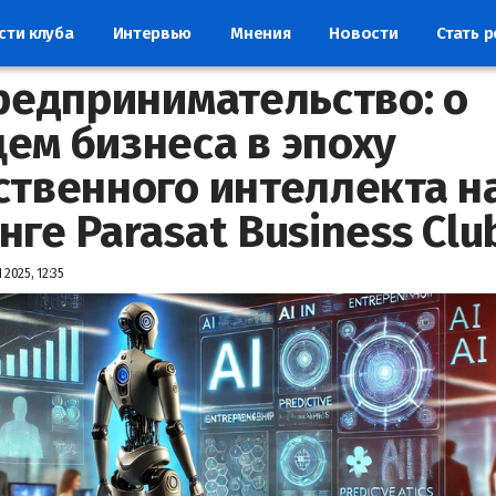
сти клуба
Интервью
Мнения
Новости
Стать 
предпринимательство: о
ем бизнеса в эпоху
ственного интеллекта н
нге Parasat Business Clu
2025, 12:35