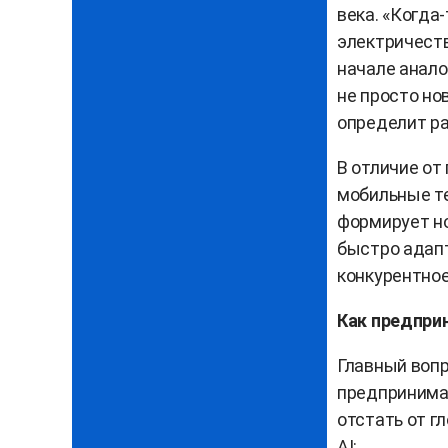
века. «Когда
электричеств
начале аналог
не просто но
определит ра
В отличие от
мобильные те
формирует но
быстро адапт
конкурентно
Как предпри
Главный вопр
предпринимат
отстать от г
AI: