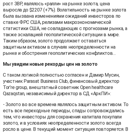
рост ЗВР, являлось «ралли» на рынке золота, цена
выросла до $2207 (+7%). Волатильность на рынке золота
была вызвана изменениями ожиданий инвесторов по
ставке ФРС США, релизами макроэкономической
статистики США, не совпадающих с прогнозами рынка, а
также эскалацией геополитической ситуации в мире.
Таким образом, золото продолжает оставаться
защитным активом в случаях неопределенности на
рынке и обострения геополитических конфликтов…
Мы увидим новые рекорды цен на золото
С таком логикой полностью согласен и Дамир Мусин,
участник Parasat Business Club, финансовый директор
Tor’re group, внештатный советник Open healthcare
Qazaqstan, независимый директор в СД «АркПИ»:
- Золото во все времена являлось защитным активом. То
есть все переходные периоды, спады сопровождались
тем, что инвесторы для сохранения капитала покупали
золото, и в условиях неопределенности золото всегда
росло в цене. В текущий момент ситуация повторяется. В