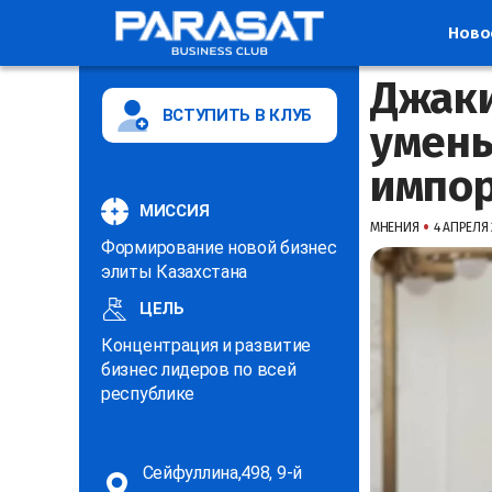
Ново
Джаки
ВСТУПИТЬ В КЛУБ
умень
импо
МИССИЯ
•
МНЕНИЯ
4 АПРЕЛЯ 
Формирование новой бизнес
элиты Казахстана
ЦЕЛЬ
Концентрация и развитие
бизнес лидеров по всей
республике
Сейфуллина,498, 9-й