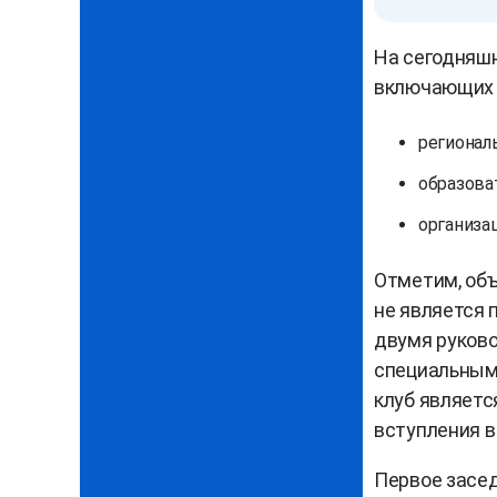
На сегодняшн
включающих 
регионал
образова
организа
Отметим, об
не является 
двумя руков
специальным
клуб являетс
вступления в
Первое засед