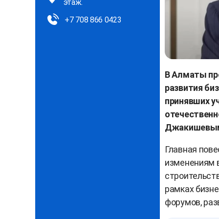
этаж.
+7 708 866 0423
В Алматы пр
развития биз
принявших у
отечественн
Джакишевы
Главная пов
изменениям в
строительств
рамках бизне
форумов, раз