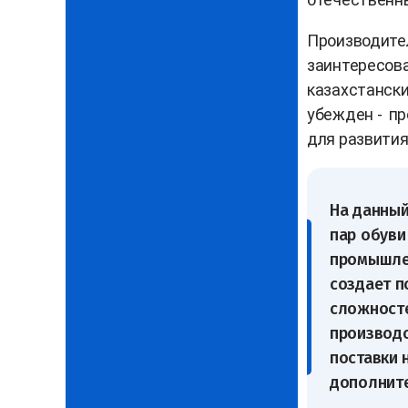
Производител
заинтересова
казахстански
убежден - пр
для развития
На данный
пар обуви
промышлен
создает п
сложносте
производс
поставки 
дополните