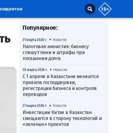
резидентом
Популярное:
ть
•
31 марта 2026 г.
Новости
Налоговая амнистия: бизнесу
спишут пени и штрафы при
погашении долга
•
30 марта 2026 г.
Новости
С 1 апреля в Казахстане меняются
правила господдержки,
регистрации бизнеса и контроля
переводов
•
27 марта 2026 г.
Новости
Инвестиции Китая в Казахстан
смещаются в сторону технологий и
«зеленых» проектов