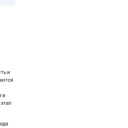
ть и
раются
 в
 этап
.
года