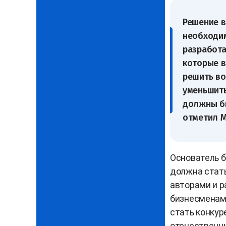
Решение в
необходим
разработа
которые в
решить во
уменьшить
должны бы
отметил М
Основатель б
должна стать
авторами и р
бизнесменами
стать конкур
отечественны