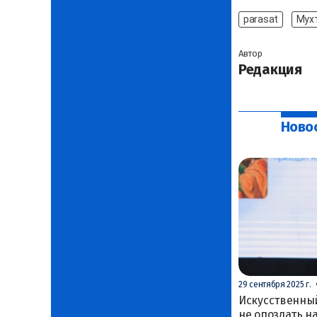
parasat
Мух
Автор
Редакция
Ново
29 сентября 2025 г.
Искусственный
не опоздать н