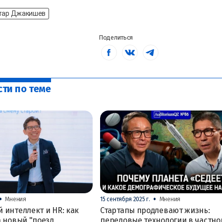
тар Джакишев
Поделиться
сти по теме
•
•
Мнения
15 сентября 2025 г.
Мнения
 интеллект и HR: как
Стартапы продлевают жизнь:
а новый "поезд
передовые технологии в частно