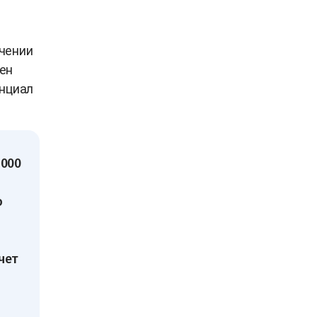
ечении
ен
енциал
 000
о
чет