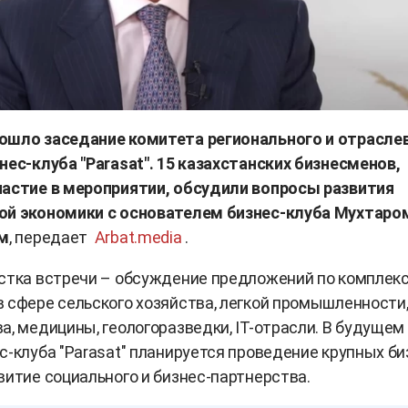
ошло заседание комитета регионального и отрасле
нес-клуба "Parasat". 15 казахстанских бизнесменов,
частие в мероприятии, обсудили вопросы развития
ой экономики с основателем бизнес-клуба Мухтаро
м
, передает
Arbat.media
.
естка встречи – обсуждение предложений по компле
 сфере сельского хозяйства, легкой промышленности
а, медицины, геологоразведки, IT-отрасли. В будущем
с-клуба "Parasat" планируется проведение крупных би
витие социального и бизнес-партнерства.