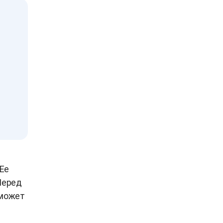
Ее
Перед
 может